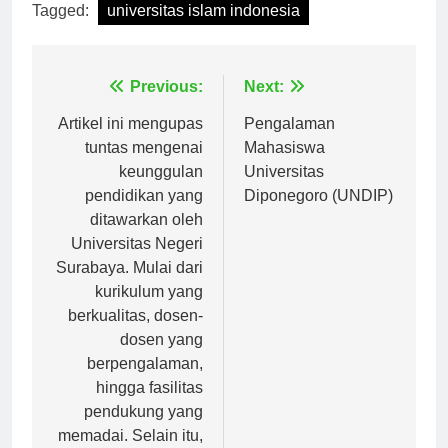
Tagged:
universitas islam indonesia
Navigasi
Previous:
Next:
pos
Artikel ini mengupas
Pengalaman
tuntas mengenai
Mahasiswa
keunggulan
Universitas
pendidikan yang
Diponegoro (UNDIP)
ditawarkan oleh
Universitas Negeri
Surabaya. Mulai dari
kurikulum yang
berkualitas, dosen-
dosen yang
berpengalaman,
hingga fasilitas
pendukung yang
memadai. Selain itu,