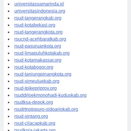
universitassamarinda.id
universitasindonesia.org
rsud-tangerangkab.org
rsud-kotabekasi.org
rsud-tangerangkota.org
rsucnd-acehbaratkab.org
rsud-pasuruankota.org
rsud-limapuluhkotakab.org
rsud-kotamakassar.org
rsud-kotabogor.org
rsud-tanjungpinangkota.org
rsud-simeuluekab.org
rsud-tpikepriprov.org
rsuddrloekmonohadi-kuduskab.org
rsudksa-depok.org
rsudrtnotopuro-sidoarjokab.org
rsud-sintang.org
rsud-cilacapkab.org
rsudkoja-jakarta.org