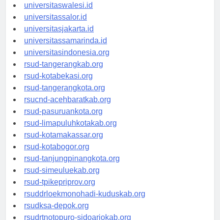
universitaswalesi.id
universitassalor.id
universitasjakarta.id
universitassamarinda.id
universitasindonesia.org
rsud-tangerangkab.org
rsud-kotabekasi.org
rsud-tangerangkota.org
rsucnd-acehbaratkab.org
rsud-pasuruankota.org
rsud-limapuluhkotakab.org
rsud-kotamakassar.org
rsud-kotabogor.org
rsud-tanjungpinangkota.org
rsud-simeuluekab.org
rsud-tpikepriprov.org
rsuddrloekmonohadi-kuduskab.org
rsudksa-depok.org
rsudrtnotopuro-sidoarjokab.org