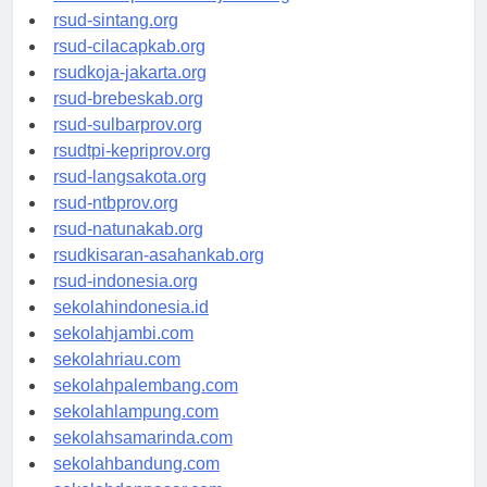
rsud-sintang.org
rsud-cilacapkab.org
rsudkoja-jakarta.org
rsud-brebeskab.org
rsud-sulbarprov.org
rsudtpi-kepriprov.org
rsud-langsakota.org
rsud-ntbprov.org
rsud-natunakab.org
rsudkisaran-asahankab.org
rsud-indonesia.org
sekolahindonesia.id
sekolahjambi.com
sekolahriau.com
sekolahpalembang.com
sekolahlampung.com
sekolahsamarinda.com
sekolahbandung.com