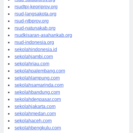
rsudtpi-kepriprov.org
rsud-langsakota.org
rsud-ntbprov.org
rsud-natunakab.org
rsudkisaran-asahankab.org
rsud-indonesia.org
sekolahindonesia.id
sekolahjambi.com
sekolahriau.com
sekolahpalembang.com
sekolahlampung.com
sekolahsamarinda.com
sekolahbandung.com
sekolahdenpasar.com
sekolahjakarta.com
sekolahmedan.com
sekolahaceh.com
sekolahbengkulu.com