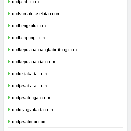
dpdjambi.com
dpdsumateraselatan.com
dpdbengkulu.com
dpdlampung.com
dpdkepulauanbangkabelitung.com
dpdkepulauanriau.com
dpddkijakarta.com
dpdjawabarat.com
dpdjawatengah.com
dpddiyogyakarta.com
dpdjawatimur.com