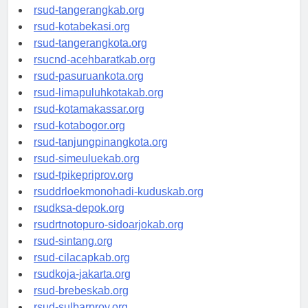
rsud-tangerangkab.org
rsud-kotabekasi.org
rsud-tangerangkota.org
rsucnd-acehbaratkab.org
rsud-pasuruankota.org
rsud-limapuluhkotakab.org
rsud-kotamakassar.org
rsud-kotabogor.org
rsud-tanjungpinangkota.org
rsud-simeuluekab.org
rsud-tpikepriprov.org
rsuddrloekmonohadi-kuduskab.org
rsudksa-depok.org
rsudrtnotopuro-sidoarjokab.org
rsud-sintang.org
rsud-cilacapkab.org
rsudkoja-jakarta.org
rsud-brebeskab.org
rsud-sulbarprov.org