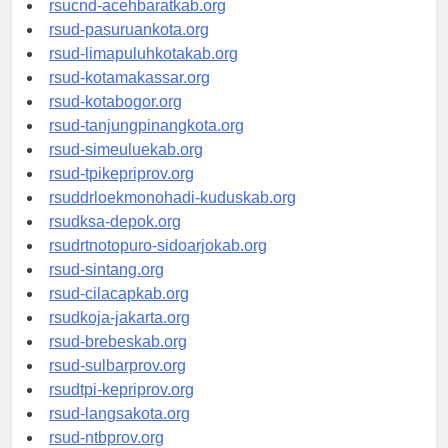
rsucnd-acehbaratkab.org
rsud-pasuruankota.org
rsud-limapuluhkotakab.org
rsud-kotamakassar.org
rsud-kotabogor.org
rsud-tanjungpinangkota.org
rsud-simeuluekab.org
rsud-tpikepriprov.org
rsuddrloekmonohadi-kuduskab.org
rsudksa-depok.org
rsudrtnotopuro-sidoarjokab.org
rsud-sintang.org
rsud-cilacapkab.org
rsudkoja-jakarta.org
rsud-brebeskab.org
rsud-sulbarprov.org
rsudtpi-kepriprov.org
rsud-langsakota.org
rsud-ntbprov.org