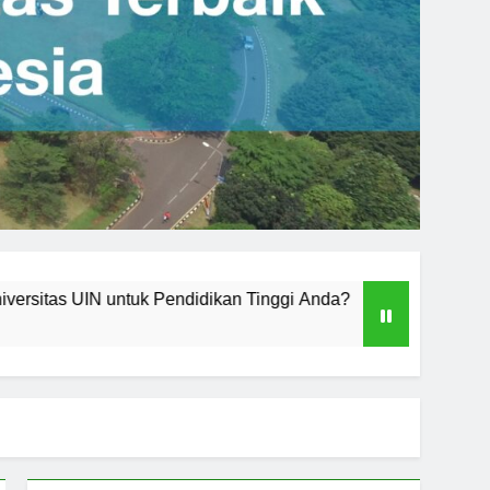
dikan Tinggi Anda?
Campus Facilities and Resources at 
4 Hari Ago