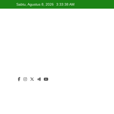
Skip
Sabtu, Agustus 8, 2026
3:33:40 AM
to
content