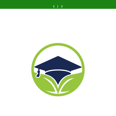
UIN
dalam
Mahasiswa
from
UIN
dalam
Mahasiswa
Stories
Universitas
untuk
Masyarakat
Universitas
Universitas
untuk
Masyarakat
Universitas
from
UIN
Pendidikan
UIN
UIN
Pendidikan
UIN
Universitas
untuk
Tinggi
Tinggi
UIN
Pendidikan
Anda?
Anda?
Tinggi
Anda?