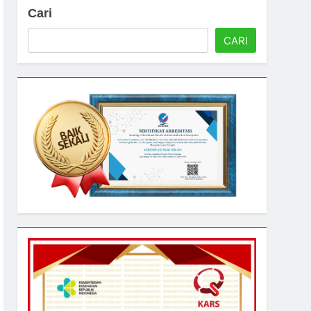
Cari
CARI