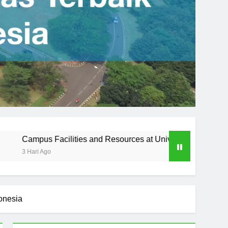
nd Resources at Universitas UIN
Inisiatif Penelitian Inov
4 Hari Ago
onesia