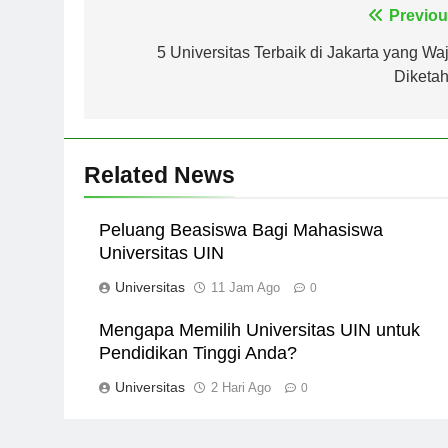
Navigasi
Previou
pos
5 Universitas Terbaik di Jakarta yang Waj
Diketah
Related News
Peluang Beasiswa Bagi Mahasiswa
Universitas UIN
Universitas
11 Jam Ago
0
Mengapa Memilih Universitas UIN untuk
Pendidikan Tinggi Anda?
Universitas
2 Hari Ago
0