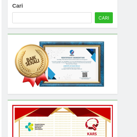
Cari
CARI