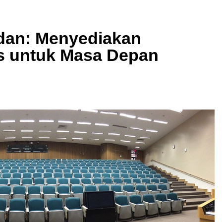
edan: Menyediakan
as untuk Masa Depan