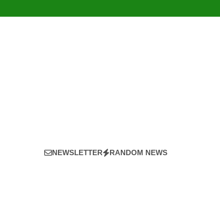
NEWSLETTER
RANDOM NEWS