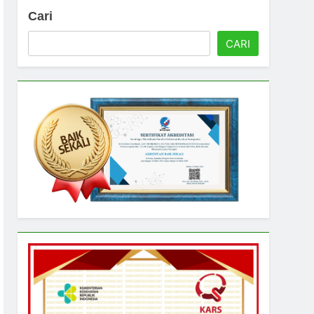
Cari
CARI