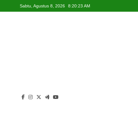
Skip
Sabtu, Agustus 8, 2026
8:20:25 AM
to
content