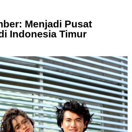
mber: Menjadi Pusat
i Indonesia Timur