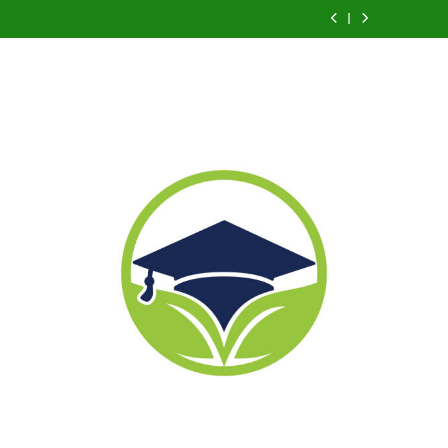
untuk
Masyarakat
Universitas
Universitas
untuk
Masyarakat
Universitas
from
UIN
Pendidikan
UIN
UIN
Pendidikan
UIN
Universitas
untuk
Tinggi
Tinggi
UIN
Pendidikan
Anda?
Anda?
Tinggi
Anda?