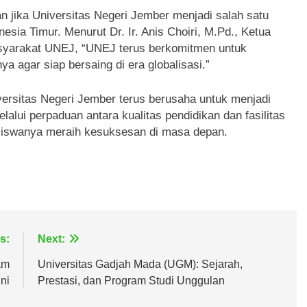
n jika Universitas Negeri Jember menjadi salah satu
esia Timur. Menurut Dr. Ir. Anis Choiri, M.Pd., Ketua
syarakat UNEJ, “UNEJ terus berkomitmen untuk
 agar siap bersaing di era globalisasi.”
rsitas Negeri Jember terus berusaha untuk menjadi
lalui perpaduan antara kualitas pendidikan dan fasilitas
iswanya meraih kesuksesan di masa depan.
s:
Next:
am
Universitas Gadjah Mada (UGM): Sejarah,
ni
Prestasi, dan Program Studi Unggulan