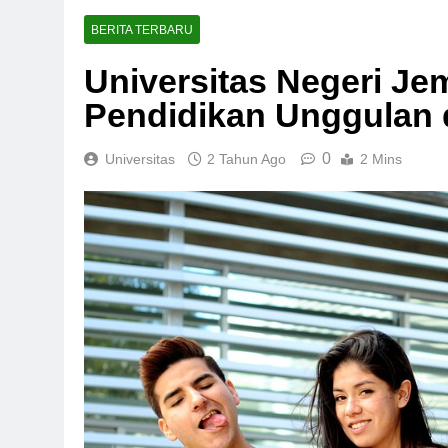
BERITA TERBARU
Universitas Negeri Je
Pendidikan Unggulan d
0
Universitas
2 Tahun Ago
2 Mins