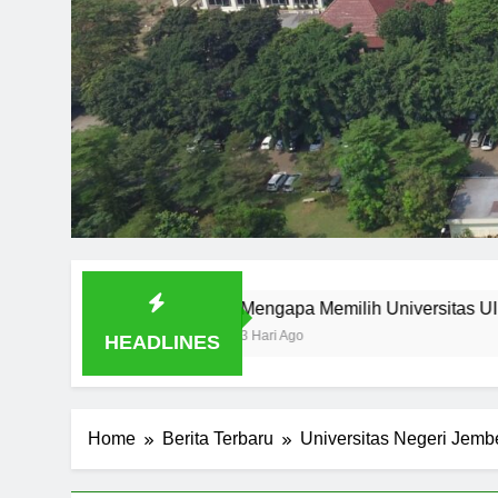
Mengapa Memilih Universitas UIN untuk Pendidikan Tinggi
3 Hari Ago
HEADLINES
Home
Berita Terbaru
Universitas Negeri Jemb