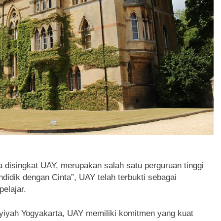
a disingkat UAY, merupakan salah satu perguruan tinggi
didik dengan Cinta”, UAY telah terbukti sebagai
pelajar.
isyiyah Yogyakarta, UAY memiliki komitmen yang kuat