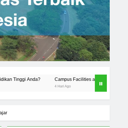
Campus Facilities and Resources at Universitas UIN
Ini
4 Hari Ago
5 Ha
ajar