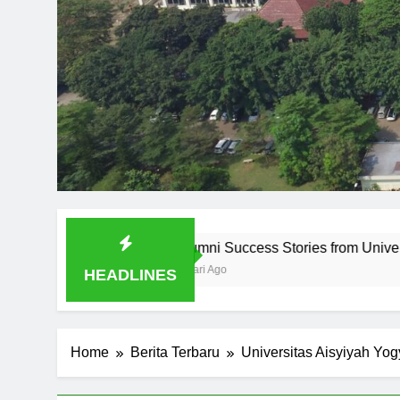
Alumni Success Stories from Universitas UIN
Mengapa M
2 Hari Ago
3 Hari Ago
HEADLINES
Home
Berita Terbaru
Universitas Aisyiyah Yog