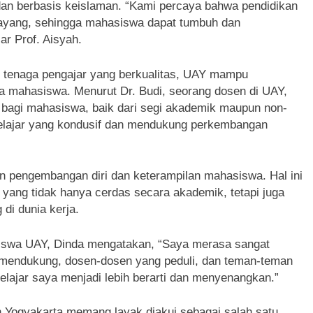
dan berbasis keislaman. “Kami percaya bahwa pendidikan
sayang, sehingga mahasiswa dapat tumbuh dan
ar Prof. Aisyah.
h tenaga pengajar yang berkualitas, UAY mampu
a mahasiswa. Menurut Dr. Budi, seorang dosen di UAY,
 bagi mahasiswa, baik dari segi akademik maupun non-
belajar yang kondusif dan mendukung perkembangan
tan pengembangan diri dan keterampilan mahasiswa. Hal ini
 yang tidak hanya cerdas secara akademik, tetapi juga
 di dunia kerja.
swa UAY, Dinda mengatakan, “Saya merasa sangat
g mendukung, dosen-dosen yang peduli, dan teman-teman
ajar saya menjadi lebih berarti dan menyenangkan.”
h Yogyakarta memang layak diakui sebagai salah satu