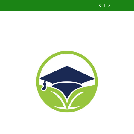
UIN
dalam
Mahasiswa
from
UIN
dalam
Mahasiswa
Stories
Universitas
untuk
Masyarakat
Universitas
Universitas
untuk
Masyarakat
Universitas
from
UIN
Pendidikan
UIN
UIN
Pendidikan
UIN
Universitas
untuk
Tinggi
Tinggi
UIN
Pendidikan
Anda?
Anda?
Tinggi
Anda?