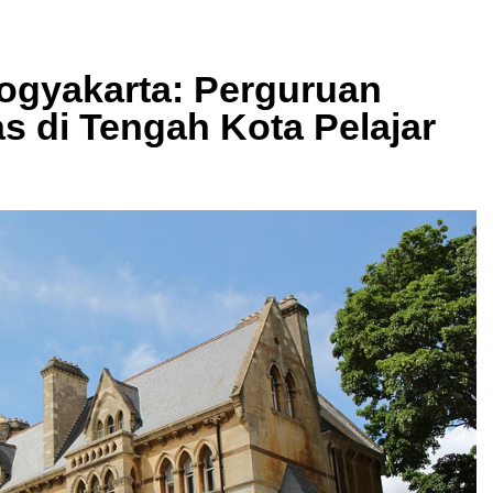
Yogyakarta: Perguruan
as di Tengah Kota Pelajar