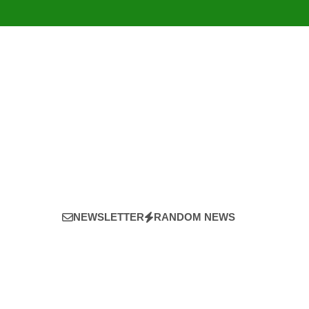
NEWSLETTER
RANDOM NEWS