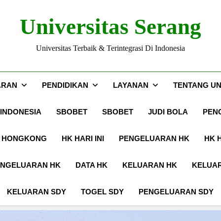
Universitas Serang
Universitas Terbaik & Terintegrasi Di Indonesia
ARAN
PENDIDIKAN
LAYANAN
TENTANG UN
 INDONESIA
SBOBET
SBOBET
JUDI BOLA
PEN
L HONGKONG
HK HARI INI
PENGELUARAN HK
HK H
ENGELUARAN HK
DATA HK
KELUARAN HK
KELUA
KELUARAN SDY
TOGEL SDY
PENGELUARAN SDY