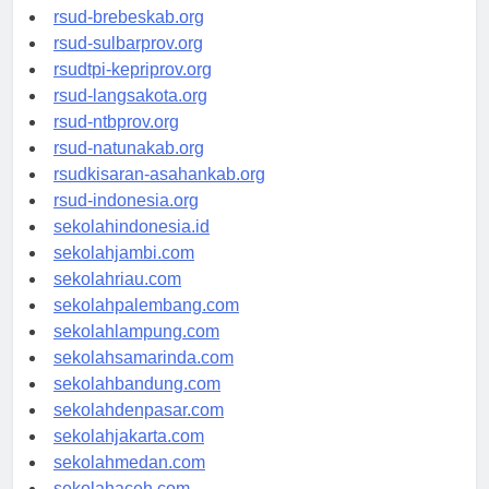
rsud-brebeskab.org
rsud-sulbarprov.org
rsudtpi-kepriprov.org
rsud-langsakota.org
rsud-ntbprov.org
rsud-natunakab.org
rsudkisaran-asahankab.org
rsud-indonesia.org
sekolahindonesia.id
sekolahjambi.com
sekolahriau.com
sekolahpalembang.com
sekolahlampung.com
sekolahsamarinda.com
sekolahbandung.com
sekolahdenpasar.com
sekolahjakarta.com
sekolahmedan.com
sekolahaceh.com