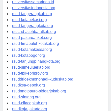
universitassamarinda.id
universitasindonesia.org
rsud-tangerangkab.org
rsud-kotabekasi.org
rsud-tangerangkota.org
rsucnd-acehbaratkab.org
rsud-pasuruankota.org
rsud-limapuluhkotakab.org
rsud-kotamakassar.org
rsud-kotabogor.org
rsud-tanjungpinangkota.org
rsud-simeuluekab.org
rsud-tpikepriprov.org
rsuddrloekmonohadi-kuduskab.org
rsudksa-depok.org
rsudrtnotopuro-sidoarjokab.org
rsud-sintang.org
rsud-cilacapkab.org
rsudkoja-jakarta.org