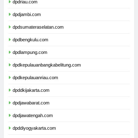
dpdriau.com
dpdjambi.com
dpdsumateraselatan.com
dpdbengkulu.com
dpdlampung.com
dpdkepulauanbangkabelitung.com
dpdkepulauanriau.com
dpddkijakarta.com
dpdjawabarat.com
dpdjawatengah.com
dpddiyogyakarta.com