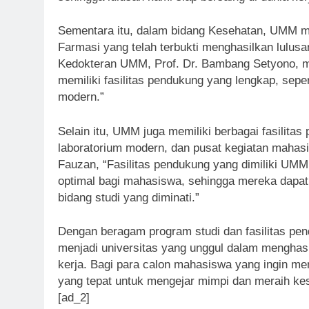
Sementara itu, dalam bidang Kesehatan, UMM me
Farmasi yang telah terbukti menghasilkan lulus
Kedokteran UMM, Prof. Dr. Bambang Setyono, 
memiliki fasilitas pendukung yang lengkap, seper
modern.”
Selain itu, UMM juga memiliki berbagai fasilita
laboratorium modern, dan pusat kegiatan mahasis
Fauzan, “Fasilitas pendukung yang dimiliki UM
optimal bagi mahasiswa, sehingga mereka dapa
bidang studi yang diminati.”
Dengan beragam program studi dan fasilitas p
menjadi universitas yang unggul dalam menghasil
kerja. Bagi para calon mahasiswa yang ingin m
yang tepat untuk mengejar mimpi dan meraih ke
[ad_2]