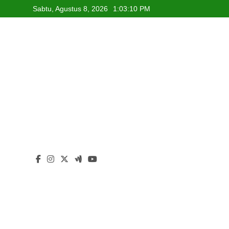
Skip
Sabtu, Agustus 8, 2026
1:03:12 PM
to
content