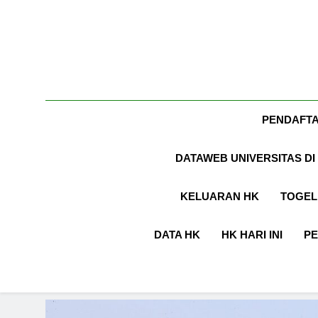
PENDAFT
DATAWEB UNIVERSITAS DI
KELUARAN HK
TOGE
DATA HK
HK HARI INI
P