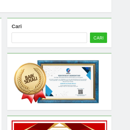
Cari
CARI