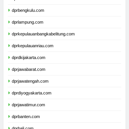
dprbengkulu.com
dprlampung.com
dprkepulauanbangkabelitung.com
dprkepulauanriau.com
dprdkijakarta.com
dprjawabarat.com
dprjawatengah.com
dprdiyogyakarta.com
dprjawatimur.com
dprbanten.com
dprbali.com