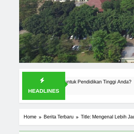
N untuk Pendidikan Tinggi Anda?
Campus Facilities and
3 Hari Ago
HEADLINES
Home
Berita Terbaru
Title: Mengenal Lebih J