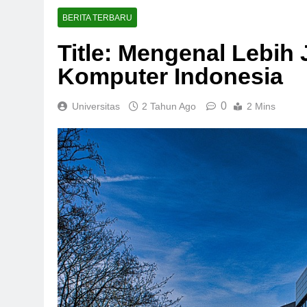
BERITA TERBARU
Title: Mengenal Lebih
Komputer Indonesia
0
Universitas
2 Tahun Ago
2 Mins