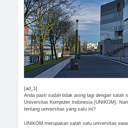
[ad_1]
Anda pasti sudah tidak asing lagi dengan salah s
Universitas Komputer Indonesia (UNIKOM). Nam
tentang universitas yang satu ini?
UNIKOM merupakan salah satu universitas swas