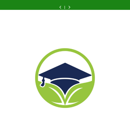
di
from
UIN
Resources
di
from
UIN
and
Inovatif
Universitas
Universitas
untuk
at
Universitas
Universitas
untuk
Resources
di
UIN
UIN
Pendidikan
Universitas
UIN
UIN
Pendidikan
at
Universitas
Tinggi
UIN
Tinggi
Universitas
UIN
Anda?
Anda?
UIN