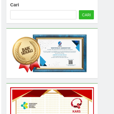
Cari
CARI