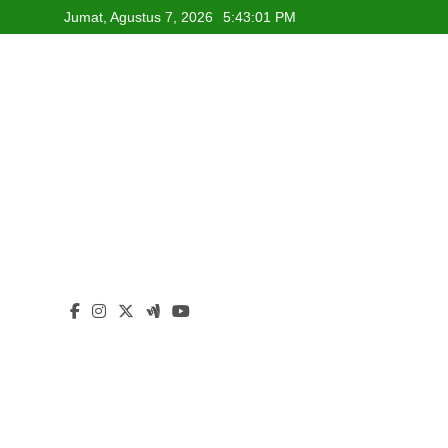
Skip
Jumat, Agustus 7, 2026
5:43:03 PM
to
content