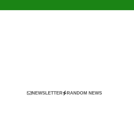
NEWSLETTER
RANDOM NEWS