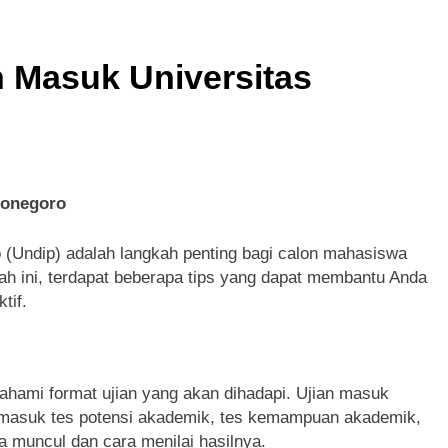
 Masuk Universitas
ponegoro
 (Undip) adalah langkah penting bagi calon mahasiswa
wah ini, terdapat beberapa tips yang dapat membantu Anda
tif.
hami format ujian yang akan dihadapi. Ujian masuk
ermasuk tes potensi akademik, tes kemampuan akademik,
a muncul dan cara menilai hasilnya.