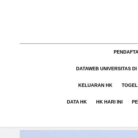
PENDAFT
DATAWEB UNIVERSITAS DI
KELUARAN HK
TOGE
DATA HK
HK HARI INI
P