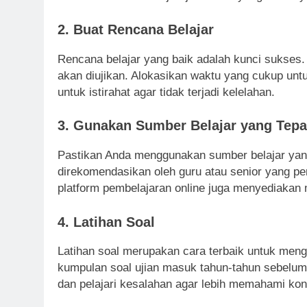
2. Buat Rencana Belajar
Rencana belajar yang baik adalah kunci sukses
akan diujikan. Alokasikan waktu yang cukup unt
untuk istirahat agar tidak terjadi kelelahan.
3. Gunakan Sumber Belajar yang Tepa
Pastikan Anda menggunakan sumber belajar yang
direkomendasikan oleh guru atau senior yang pern
platform pembelajaran online juga menyediakan m
4. Latihan Soal
Latihan soal merupakan cara terbaik untuk menge
kumpulan soal ujian masuk tahun-tahun sebelumny
dan pelajari kesalahan agar lebih memahami ko