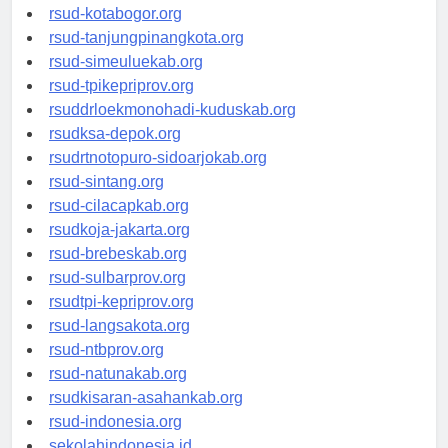
rsud-kotabogor.org
rsud-tanjungpinangkota.org
rsud-simeuluekab.org
rsud-tpikepriprov.org
rsuddrloekmonohadi-kuduskab.org
rsudksa-depok.org
rsudrtnotopuro-sidoarjokab.org
rsud-sintang.org
rsud-cilacapkab.org
rsudkoja-jakarta.org
rsud-brebeskab.org
rsud-sulbarprov.org
rsudtpi-kepriprov.org
rsud-langsakota.org
rsud-ntbprov.org
rsud-natunakab.org
rsudkisaran-asahankab.org
rsud-indonesia.org
sekolahindonesia.id