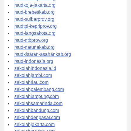
rsud-cilacapkab.org
rsudkoja-jakarta.org
rsud-brebeskab.org
rsud-sulbarprov.org
rsudtpi-kepriprov.org
rsud-langsakota.org
rsud-ntbprov.org
rsud-natunakab.org
rsudkisaran-asahankab.org
rsud-indonesia.org
sekolahindonesia.id
sekolahjambi.com
sekolahriau.com
sekolahpalembang.com
sekolahlampung.com
sekolahsamarinda.com
sekolahbandung.com
sekolahdenpasar.com
sekolahjakarta.com