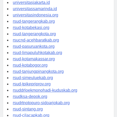
universitassalor.id
universitasjakarta.id
universitassamarinda.id
universitasindonesia.org
rsud-tangerangkab.org
rsud-kotabekasi.org
rsud-tangerangkota.org
rsucnd-acehbaratkab.org
rsud-pasuruankota.org
rsud-limapuluhkotakab.org
rsud-kotamakassar.org
rsud-kotabogor.org
rsud-tanjungpinangkota.org
rsud-simeuluekab.org
rsud-tpikepriprov.org
rsuddrloekmonohadi-kuduskab.org
rsudksa-depok.org
rsudrtnotopuro-sidoarjokab.org
rsud-sintang.org