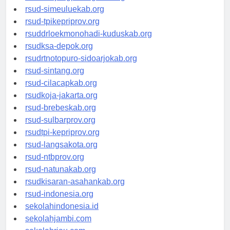
rsud-simeuluekab.org
rsud-tpikepriprov.org
rsuddrloekmonohadi-kuduskab.org
rsudksa-depok.org
rsudrtnotopuro-sidoarjokab.org
rsud-sintang.org
rsud-cilacapkab.org
rsudkoja-jakarta.org
rsud-brebeskab.org
rsud-sulbarprov.org
rsudtpi-kepriprov.org
rsud-langsakota.org
rsud-ntbprov.org
rsud-natunakab.org
rsudkisaran-asahankab.org
rsud-indonesia.org
sekolahindonesia.id
sekolahjambi.com