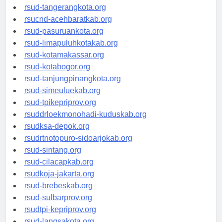
rsud-tangerangkota.org
rsucnd-acehbaratkab.org
rsud-pasuruankota.org
rsud-limapuluhkotakab.org
rsud-kotamakassar.org
rsud-kotabogor.org
rsud-tanjungpinangkota.org
rsud-simeuluekab.org
rsud-tpikepriprov.org
rsuddrloekmonohadi-kuduskab.org
rsudksa-depok.org
rsudrtnotopuro-sidoarjokab.org
rsud-sintang.org
rsud-cilacapkab.org
rsudkoja-jakarta.org
rsud-brebeskab.org
rsud-sulbarprov.org
rsudtpi-kepriprov.org
rsud-langsakota.org