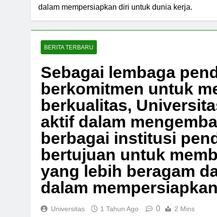
dalam mempersiapkan diri untuk dunia kerja.
BERITA TERBARU
Sebagai lembaga pendi
berkomitmen untuk m
berkualitas, Universit
aktif dalam mengemb
berbagai institusi pend
bertujuan untuk memb
yang lebih beragam 
dalam mempersiapkan d
0
Universitas
1 Tahun Ago
2 Mins