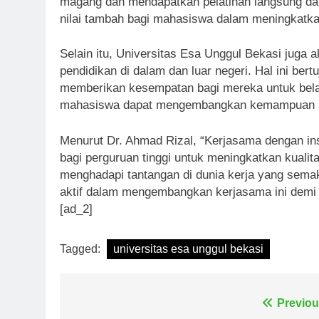
magang dan mendapatkan pelatihan langsung dari p
nilai tambah bagi mahasiswa dalam meningkatk
Selain itu, Universitas Esa Unggul Bekasi juga a
pendidikan di dalam dan luar negeri. Hal ini b
memberikan kesempatan bagi mereka untuk belaj
mahasiswa dapat mengembangkan kemampuan ada
Menurut Dr. Ahmad Rizal, “Kerjasama dengan ins
bagi perguruan tinggi untuk meningkatkan kual
menghadapi tantangan di dunia kerja yang semak
aktif dalam mengembangkan kerjasama ini demi k
[ad_2]
Tagged:
universitas esa unggul bekasi
Navigasi
Previou