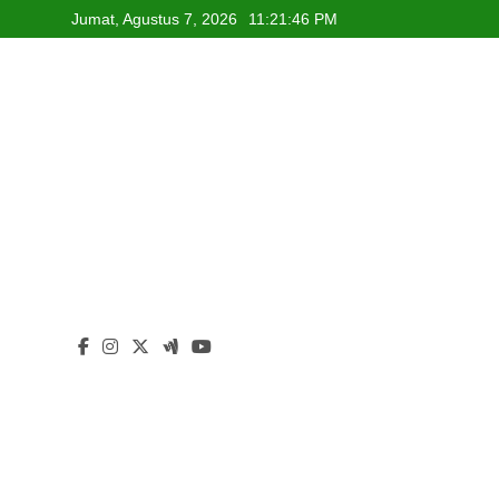
Skip
Jumat, Agustus 7, 2026
11:21:48 PM
to
content