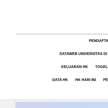
PENDAFT
DATAWEB UNIVERSITAS DI
KELUARAN HK
TOGE
DATA HK
HK HARI INI
P