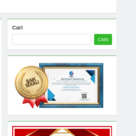
Cari
CARI