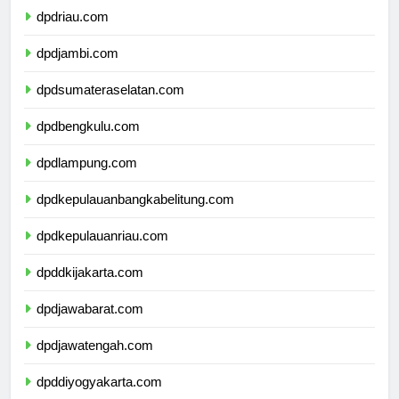
dpdriau.com
dpdjambi.com
dpdsumateraselatan.com
dpdbengkulu.com
dpdlampung.com
dpdkepulauanbangkabelitung.com
dpdkepulauanriau.com
dpddkijakarta.com
dpdjawabarat.com
dpdjawatengah.com
dpddiyogyakarta.com