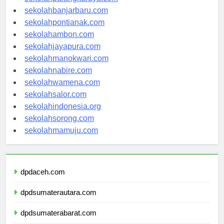
sekolahbanjarbaru.com
sekolahpontianak.com
sekolahambon.com
sekolahjayapura.com
sekolahmanokwari.com
sekolahnabire.com
sekolahwamena.com
sekolahsalor.com
sekolahindonesia.org
sekolahsorong.com
sekolahmamuju.com
dpdaceh.com
dpdsumaterautara.com
dpdsumaterabarat.com