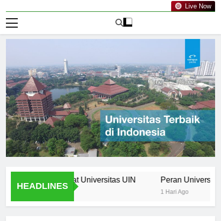
Live Now
e Curriculum at Universitas UIN
Peran Universitas UIN 
HEADLINES
1 Hari Ago