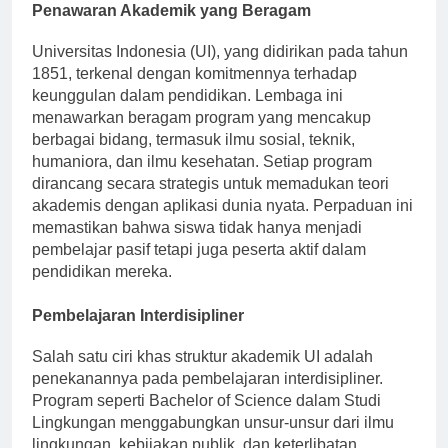
Penawaran Akademik yang Beragam
Universitas Indonesia (UI), yang didirikan pada tahun
1851, terkenal dengan komitmennya terhadap
keunggulan dalam pendidikan. Lembaga ini
menawarkan beragam program yang mencakup
berbagai bidang, termasuk ilmu sosial, teknik,
humaniora, dan ilmu kesehatan. Setiap program
dirancang secara strategis untuk memadukan teori
akademis dengan aplikasi dunia nyata. Perpaduan ini
memastikan bahwa siswa tidak hanya menjadi
pembelajar pasif tetapi juga peserta aktif dalam
pendidikan mereka.
Pembelajaran Interdisipliner
Salah satu ciri khas struktur akademik UI adalah
penekanannya pada pembelajaran interdisipliner.
Program seperti Bachelor of Science dalam Studi
Lingkungan menggabungkan unsur-unsur dari ilmu
lingkungan, kebijakan publik, dan keterlibatan