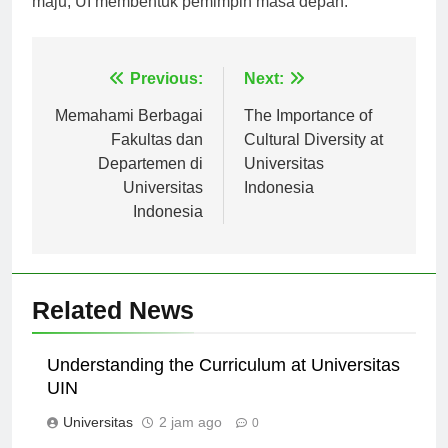
maju, UI membentuk pemimpin masa depan.
Navigasi
Previous:
Next:
pos
Memahami Berbagai
The Importance of
Fakultas dan
Cultural Diversity at
Departemen di
Universitas
Universitas
Indonesia
Indonesia
Related News
Understanding the Curriculum at Universitas
UIN
Universitas
2 jam ago
0