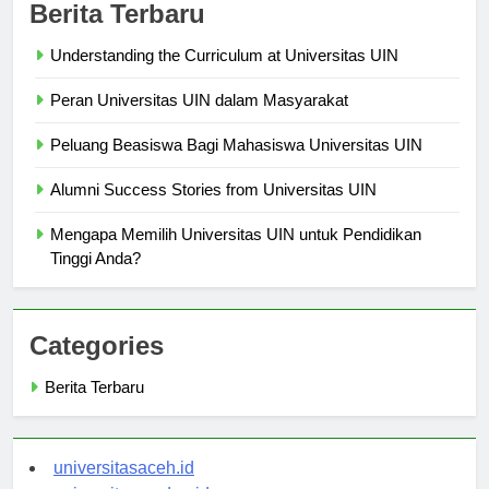
Berita Terbaru
Understanding the Curriculum at Universitas UIN
Peran Universitas UIN dalam Masyarakat
Peluang Beasiswa Bagi Mahasiswa Universitas UIN
Alumni Success Stories from Universitas UIN
Mengapa Memilih Universitas UIN untuk Pendidikan
Tinggi Anda?
Categories
Berita Terbaru
universitasaceh.id