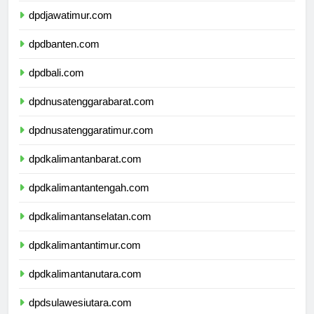
dpdjawatimur.com
dpdbanten.com
dpdbali.com
dpdnusatenggarabarat.com
dpdnusatenggaratimur.com
dpdkalimantanbarat.com
dpdkalimantantengah.com
dpdkalimantanselatan.com
dpdkalimantantimur.com
dpdkalimantanutara.com
dpdsulawesiutara.com