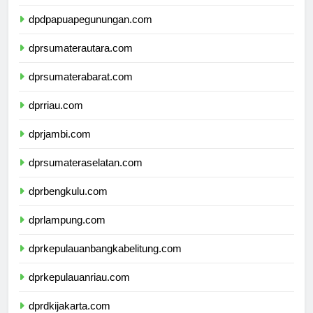
dpdpapuapegunungan.com
dprsumaterautara.com
dprsumaterabarat.com
dprriau.com
dprjambi.com
dprsumateraselatan.com
dprbengkulu.com
dprlampung.com
dprkepulauanbangkabelitung.com
dprkepulauanriau.com
dprdkijakarta.com