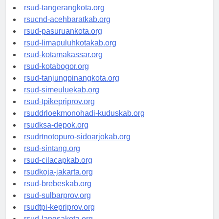
rsud-tangerangkota.org
rsucnd-acehbaratkab.org
rsud-pasuruankota.org
rsud-limapuluhkotakab.org
rsud-kotamakassar.org
rsud-kotabogor.org
rsud-tanjungpinangkota.org
rsud-simeuluekab.org
rsud-tpikepriprov.org
rsuddrloekmonohadi-kuduskab.org
rsudksa-depok.org
rsudrtnotopuro-sidoarjokab.org
rsud-sintang.org
rsud-cilacapkab.org
rsudkoja-jakarta.org
rsud-brebeskab.org
rsud-sulbarprov.org
rsudtpi-kepriprov.org
rsud-langsakota.org