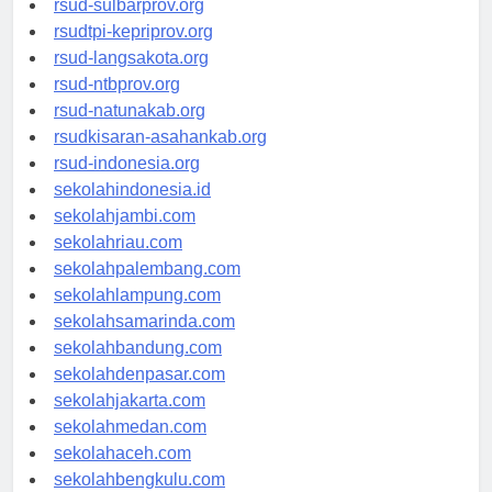
rsud-sulbarprov.org
rsudtpi-kepriprov.org
rsud-langsakota.org
rsud-ntbprov.org
rsud-natunakab.org
rsudkisaran-asahankab.org
rsud-indonesia.org
sekolahindonesia.id
sekolahjambi.com
sekolahriau.com
sekolahpalembang.com
sekolahlampung.com
sekolahsamarinda.com
sekolahbandung.com
sekolahdenpasar.com
sekolahjakarta.com
sekolahmedan.com
sekolahaceh.com
sekolahbengkulu.com