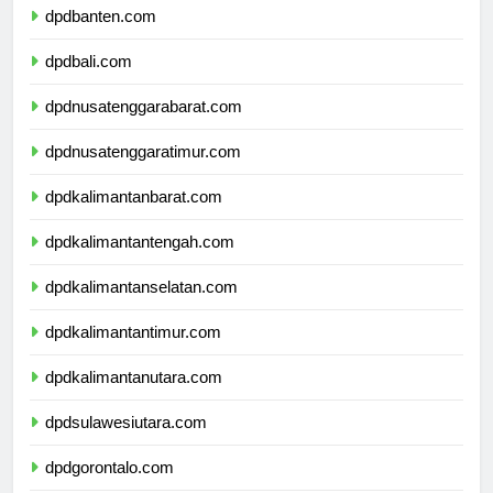
dpdbanten.com
dpdbali.com
dpdnusatenggarabarat.com
dpdnusatenggaratimur.com
dpdkalimantanbarat.com
dpdkalimantantengah.com
dpdkalimantanselatan.com
dpdkalimantantimur.com
dpdkalimantanutara.com
dpdsulawesiutara.com
dpdgorontalo.com