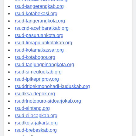
rsud-tangerangkab.org
rsud-kotabekasi.org
rsud-tangerangkota.org
rsucnd-acehbaratkab.org
rsud-pasuruankota.org
rsud-limapuluhkotakab.org
rsud-kotamakassar.org
rsud-kotabogor.org
rsud-tanjungpinangkota.org
rsud-simeuluekab.org
rsud-tpikepriprov.org
rsuddrloekmonohadi-kuduskab.org
rsudksa-depok.org
rsudrtnotopuro-sidoarjokab.org
rsud-sintang.org
rsud-cilacapkab.org
rsudkoja-jakarta.org
rsud-brebeskab.org