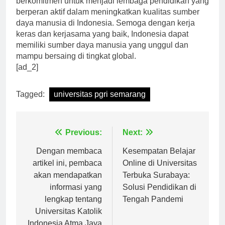
berkomitmen untuk menjadi lembaga pendidikan yang
berperan aktif dalam meningkatkan kualitas sumber
daya manusia di Indonesia. Semoga dengan kerja
keras dan kerjasama yang baik, Indonesia dapat
memiliki sumber daya manusia yang unggul dan
mampu bersaing di tingkat global.
[ad_2]
Tagged:
universitas pgri semarang
Navigasi
Previous:
Next:
pos
Dengan membaca
Kesempatan Belajar
artikel ini, pembaca
Online di Universitas
akan mendapatkan
Terbuka Surabaya:
informasi yang
Solusi Pendidikan di
lengkap tentang
Tengah Pandemi
Universitas Katolik
Indonesia Atma Jaya