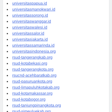
universitaspapua.id
universitasmanokwari.id
universitassorong.id
universitaswanggar.id
universitaswalesi.id
universitassalor.id
universitasjakarta.id
universitassamarinda.id
universitasindonesia.org
rsud-tangerangkab.org
rsud-kotabekasi.org
rsud-tangerangkota.org
rsucnd-acehbaratkab.org
rsud-pasuruankota.org
rsud-limapuluhkotakab.org
rsud-kotamakassar.org
rsud-kotabogor.org
rsud-tanjungpinangkota.org
rsud-simeuluekab.org