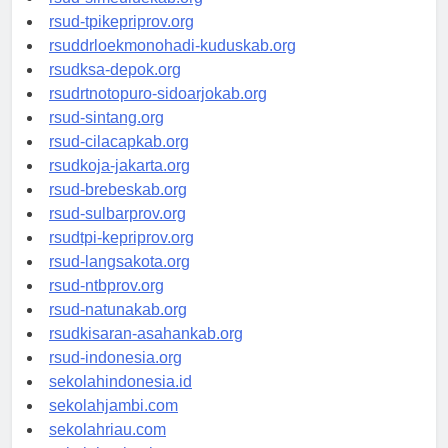
rsud-tpikepriprov.org
rsuddrloekmonohadi-kuduskab.org
rsudksa-depok.org
rsudrtnotopuro-sidoarjokab.org
rsud-sintang.org
rsud-cilacapkab.org
rsudkoja-jakarta.org
rsud-brebeskab.org
rsud-sulbarprov.org
rsudtpi-kepriprov.org
rsud-langsakota.org
rsud-ntbprov.org
rsud-natunakab.org
rsudkisaran-asahankab.org
rsud-indonesia.org
sekolahindonesia.id
sekolahjambi.com
sekolahriau.com