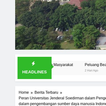
dalam Masyarakat
Peluang Beasiswa Bagi Mahasiswa Uni
2 Hari Ago
HEADLINES
Home
Berita Terbaru
Peran Universitas Jenderal Soedirman dalam Penge
dalam pengembangan sumber daya manusia Indonesi