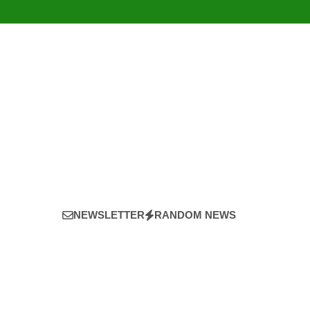
NEWSLETTER
RANDOM NEWS