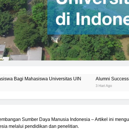
versitas UIN
Alumni Success Stories from Universitas U
3 Hari Ago
mbangan Sumber Daya Manusia Indonesia – Artikel ini mengul
a melalui pendidikan dan penelitian.