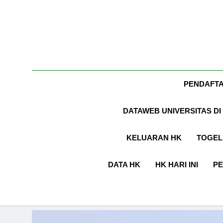
PENDAFT
DATAWEB UNIVERSITAS DI
KELUARAN HK
TOGE
DATA HK
HK HARI INI
P