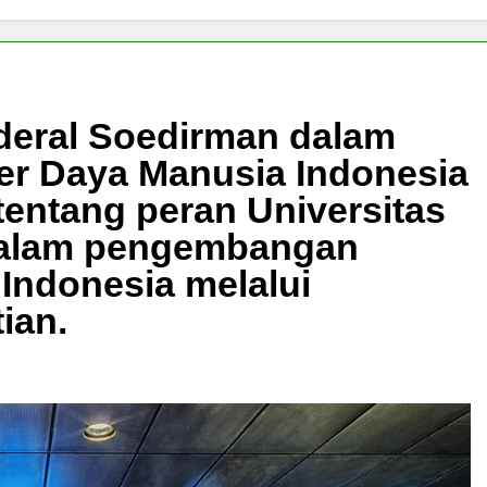
deral Soedirman dalam
 Daya Manusia Indonesia
 tentang peran Universitas
dalam pengembangan
Indonesia melalui
ian.