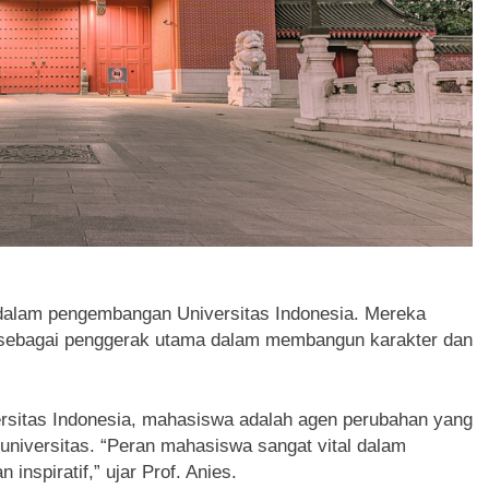
 dalam pengembangan Universitas Indonesia. Mereka
a sebagai penggerak utama dalam membangun karakter dan
ersitas Indonesia, mahasiswa adalah agen perubahan yang
 universitas. “Peran mahasiswa sangat vital dalam
inspiratif,” ujar Prof. Anies.