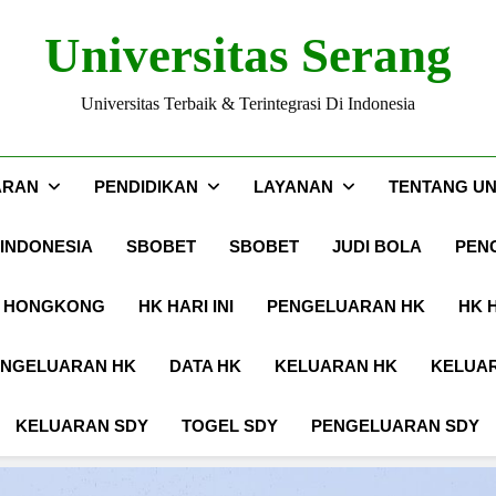
Universitas Serang
Universitas Terbaik & Terintegrasi Di Indonesia
ARAN
PENDIDIKAN
LAYANAN
TENTANG UN
 INDONESIA
SBOBET
SBOBET
JUDI BOLA
PEN
L HONGKONG
HK HARI INI
PENGELUARAN HK
HK H
ENGELUARAN HK
DATA HK
KELUARAN HK
KELUA
KELUARAN SDY
TOGEL SDY
PENGELUARAN SDY