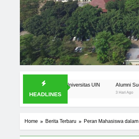
wa Universitas UIN
Alumni Success Stories from Univer
3 Hari Ago
HEADLINES
Home
Berita Terbaru
Peran Mahasiswa dalam