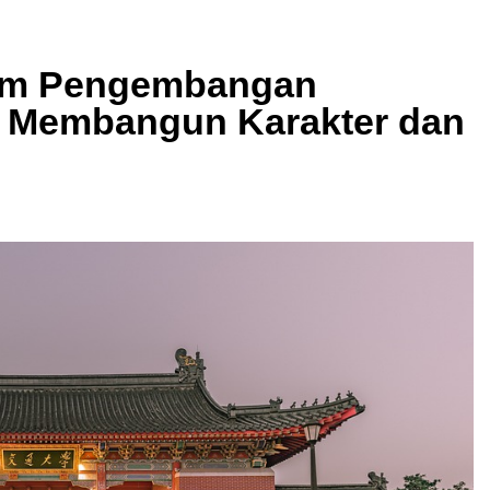
lam Pengembangan
a: Membangun Karakter dan