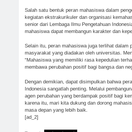
Salah satu bentuk peran mahasiswa dalam penge
kegiatan ekstrakurikuler dan organisasi kemahasi
senior dari Lembaga Ilmu Pengetahuan Indonesia
mahasiswa dapat membangun karakter dan kepe
Selain itu, peran mahasiswa juga terlihat dalam
masyarakat yang diadakan oleh universitas. Me
“Mahasiswa yang memiliki rasa kepedulian terh
membawa perubahan positif bagi bangsa dan neg
Dengan demikian, dapat disimpulkan bahwa pe
Indonesia sangatlah penting. Melalui pembangu
agen perubahan yang berdampak positif bagi kem
karena itu, mari kita dukung dan dorong mahasi
masa depan yang lebih baik.
[ad_2]