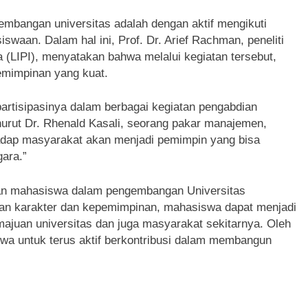
mbangan universitas adalah dengan aktif mengikuti
swaan. Dalam hal ini, Prof. Dr. Arief Rachman, peneliti
 (LIPI), menyatakan bahwa melalui kegiatan tersebut,
mimpinan yang kuat.
 partisipasinya dalam berbagai kegiatan pengabdian
nurut Dr. Rhenald Kasali, seorang pakar manajemen,
adap masyarakat akan menjadi pemimpin yang bisa
ara.”
ran mahasiswa dalam pengembangan Universitas
nan karakter dan kepemimpinan, mahasiswa dapat menjadi
ajuan universitas dan juga masyarakat sekitarnya. Oleh
swa untuk terus aktif berkontribusi dalam membangun