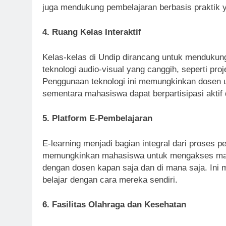
juga mendukung pembelajaran berbasis praktik y
4. Ruang Kelas Interaktif
Kelas-kelas di Undip dirancang untuk mendukung p
teknologi audio-visual yang canggih, seperti proj
Penggunaan teknologi ini memungkinkan dosen un
sementara mahasiswa dapat berpartisipasi aktif 
5. Platform E-Pembelajaran
E-learning menjadi bagian integral dari proses p
memungkinkan mahasiswa untuk mengakses mater
dengan dosen kapan saja dan di mana saja. Ini 
belajar dengan cara mereka sendiri.
6. Fasilitas Olahraga dan Kesehatan