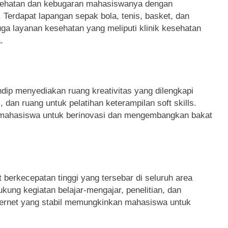
sehatan dan kebugaran mahasiswanya dengan
 Terdapat lapangan sepak bola, tenis, basket, dan
 juga layanan kesehatan yang meliputi klinik kesehatan
.
ip menyediakan ruang kreativitas yang dilengkapi
i, dan ruang untuk pelatihan keterampilan soft skills.
 mahasiswa untuk berinovasi dan mengembangkan bakat
t berkecepatan tinggi yang tersebar di seluruh area
kung kegiatan belajar-mengajar, penelitian, dan
ernet yang stabil memungkinkan mahasiswa untuk