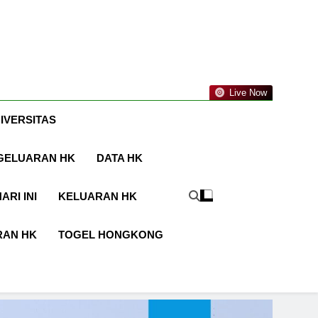
Live Now
IVERSITAS
GELUARAN HK
DATA HK
ARI INI
KELUARAN HK
RAN HK
TOGEL HONGKONG