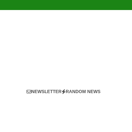
NEWSLETTER
RANDOM NEWS