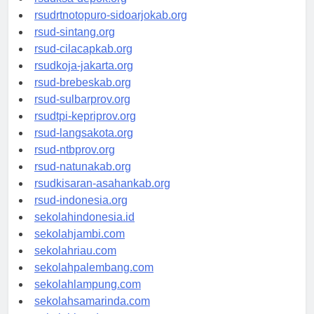
rsudrtnotopuro-sidoarjokab.org
rsud-sintang.org
rsud-cilacapkab.org
rsudkoja-jakarta.org
rsud-brebeskab.org
rsud-sulbarprov.org
rsudtpi-kepriprov.org
rsud-langsakota.org
rsud-ntbprov.org
rsud-natunakab.org
rsudkisaran-asahankab.org
rsud-indonesia.org
sekolahindonesia.id
sekolahjambi.com
sekolahriau.com
sekolahpalembang.com
sekolahlampung.com
sekolahsamarinda.com