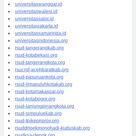
universitaswanggar.id
universitaswalesi.id
universitassalor.id
universitasjakarta.id
universitassamarinda.id
universitasindonesia.org
rsud-tangerangkab.org
rsud-kotabekasi.org
rsud-tangerangkota.org
rsucnd-acehbaratkab.org
rsud-pasuruankota.org
rsud-limapuluhkotakab.org
rsud-kotamakassar.org
rsud-kotabogor.org
rsud-tanjungpinangkota.org
rsud-simeuluekab.org
rsud-tpikepriprov.org
rsuddrloekmonohadi-kuduskab.org
rsudksa-depok.org