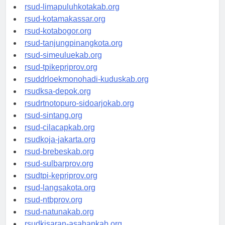
rsud-limapuluhkotakab.org
rsud-kotamakassar.org
rsud-kotabogor.org
rsud-tanjungpinangkota.org
rsud-simeuluekab.org
rsud-tpikepriprov.org
rsuddrloekmonohadi-kuduskab.org
rsudksa-depok.org
rsudrtnotopuro-sidoarjokab.org
rsud-sintang.org
rsud-cilacapkab.org
rsudkoja-jakarta.org
rsud-brebeskab.org
rsud-sulbarprov.org
rsudtpi-kepriprov.org
rsud-langsakota.org
rsud-ntbprov.org
rsud-natunakab.org
rsudkisaran-asahankab.org