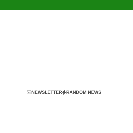
NEWSLETTER
RANDOM NEWS