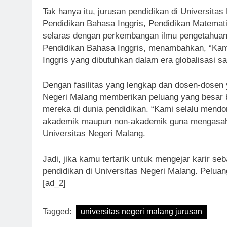
Tak hanya itu, jurusan pendidikan di Universit
Pendidikan Bahasa Inggris, Pendidikan Matemati
selaras dengan perkembangan ilmu pengetahuan d
Pendidikan Bahasa Inggris, menambahkan, “Kam
Inggris yang dibutuhkan dalam era globalisasi saa
Dengan fasilitas yang lengkap dan dosen-dosen 
Negeri Malang memberikan peluang yang besar 
mereka di dunia pendidikan. “Kami selalu mendo
akademik maupun non-akademik guna mengasah 
Universitas Negeri Malang.
Jadi, jika kamu tertarik untuk mengejar karir seb
pendidikan di Universitas Negeri Malang. Pelu
[ad_2]
Tagged:
universitas negeri malang jurusan