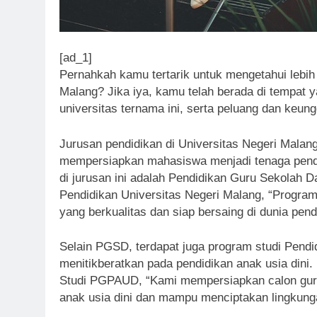
[ad_1]
Pernahkah kamu tertarik untuk mengetahui lebih 
Malang? Jika iya, kamu telah berada di tempat ya
universitas ternama ini, serta peluang dan keun
Jurusan pendidikan di Universitas Negeri Mala
mempersiapkan mahasiswa menjadi tenaga pendi
di jurusan ini adalah Pendidikan Guru Sekolah D
Pendidikan Universitas Negeri Malang, “Progr
yang berkualitas dan siap bersaing di dunia pend
Selain PGSD, terdapat juga program studi Pend
menitikberatkan pada pendidikan anak usia dini.
Studi PGPAUD, “Kami mempersiapkan calon gur
anak usia dini dan mampu menciptakan lingkunga