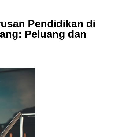
rusan Pendidikan di
lang: Peluang dan