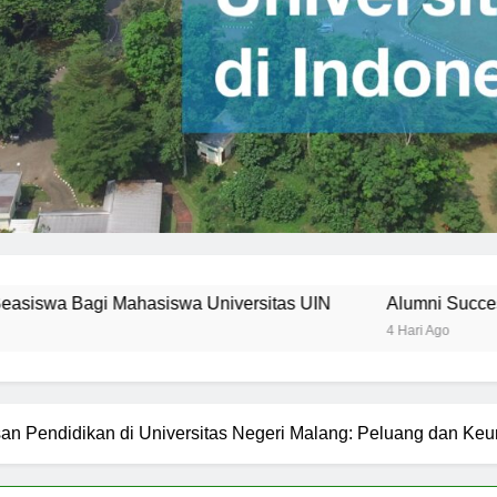
Universitas UIN
Alumni Success Stories from Universit
4 Hari Ago
san Pendidikan di Universitas Negeri Malang: Peluang dan Ke