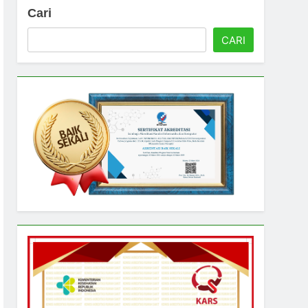
Cari
CARI