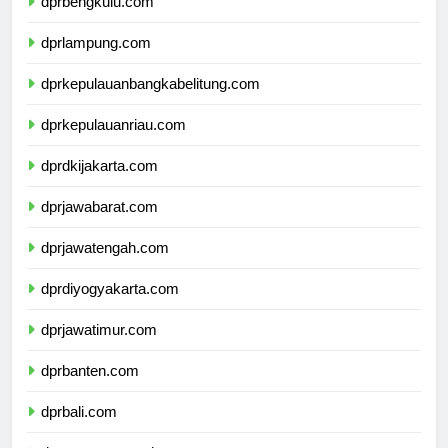
dprbengkulu.com
dprlampung.com
dprkepulauanbangkabelitung.com
dprkepulauanriau.com
dprdkijakarta.com
dprjawabarat.com
dprjawatengah.com
dprdiyogyakarta.com
dprjawatimur.com
dprbanten.com
dprbali.com