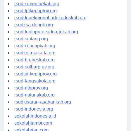
rsud-simeuluekab.org
rsud-tpikepriprov.org
rsuddrloekmonohadi-kuduskab.org
rsudksa-depok.org
rsudrtnotopuro-sidoarjokab.org
rsud-sintang.org
rsud-cilacapkab.org
rsudkoja-jakarta.org
rsud-brebeskab.org
rsud-sulbarprov.org
rsudtpi-kepriprov.org
rsud-langsakota.org
rsud-ntbprov.org
rsud-natunakab.org
rsudkisaran-asahankab.org
rsud-indonesia.org
sekolahindonesia.id
sekolahjambi.com
sekolahriau.com