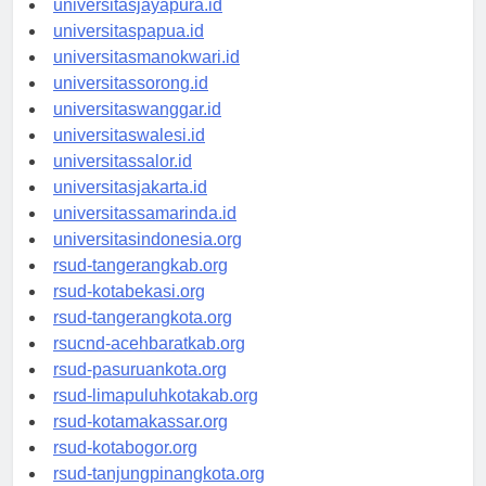
universitasjayapura.id
universitaspapua.id
universitasmanokwari.id
universitassorong.id
universitaswanggar.id
universitaswalesi.id
universitassalor.id
universitasjakarta.id
universitassamarinda.id
universitasindonesia.org
rsud-tangerangkab.org
rsud-kotabekasi.org
rsud-tangerangkota.org
rsucnd-acehbaratkab.org
rsud-pasuruankota.org
rsud-limapuluhkotakab.org
rsud-kotamakassar.org
rsud-kotabogor.org
rsud-tanjungpinangkota.org