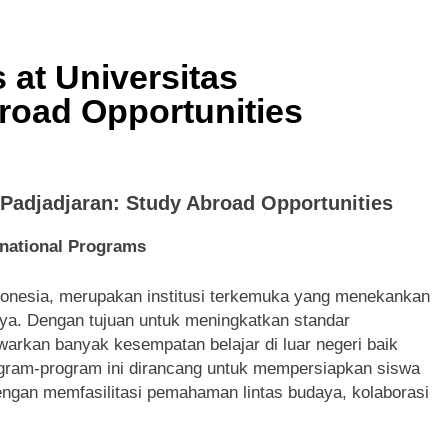
 at Universitas
road Opportunities
 Padjadjaran: Study Abroad Opportunities
ernational Programs
ndonesia, merupakan institusi terkemuka yang menekankan
lnya. Dengan tujuan untuk meningkatkan standar
arkan banyak kesempatan belajar di luar negeri baik
ogram-program ini dirancang untuk mempersiapkan siswa
engan memfasilitasi pemahaman lintas budaya, kolaborasi