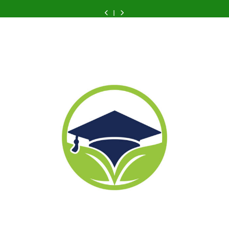
from
at
dalam
Mahasiswa
from
at
dalam
Bagi
Stories
Universitas
Universitas
Masyarakat
Universitas
Universitas
Universitas
Masyarakat
Mahasiswa
from
UIN
UIN
UIN
UIN
UIN
Universitas
Universitas
UIN
UIN