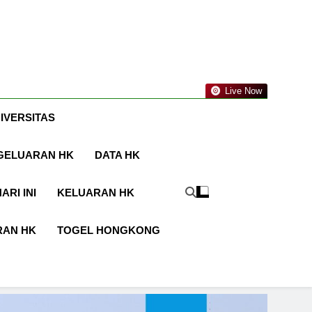
Live Now
IVERSITAS
GELUARAN HK
DATA HK
ARI INI
KELUARAN HK
RAN HK
TOGEL HONGKONG