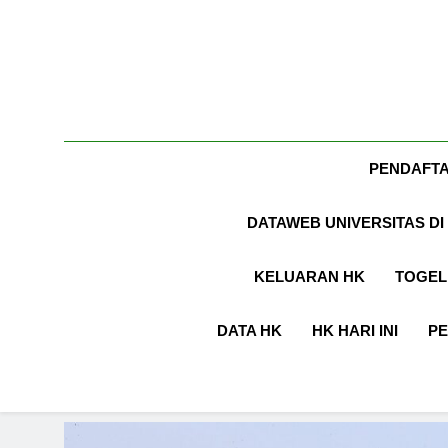
PENDAFT
DATAWEB UNIVERSITAS DI
KELUARAN HK
TOGE
DATA HK
HK HARI INI
P