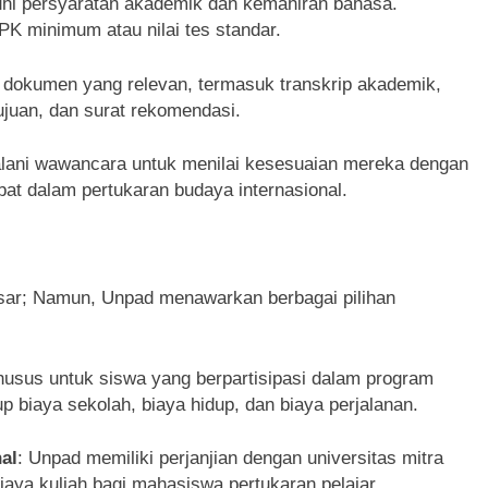
hi persyaratan akademik dan kemahiran bahasa.
 minimum atau nilai tes standar.
 dokumen yang relevan, termasuk transkrip akademik,
ujuan, dan surat rekomendasi.
njalani wawancara untuk menilai kesesuaian mereka dengan
at dalam pertukaran budaya internasional.
esar; Namun, Unpad menawarkan berbagai pilihan
husus untuk siswa yang berpartisipasi dalam program
p biaya sekolah, biaya hidup, dan biaya perjalanan.
al
: Unpad memiliki perjanjian dengan universitas mitra