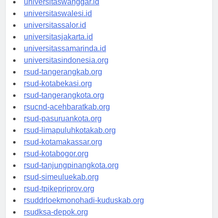
universitaswanggar.id
universitaswalesi.id
universitassalor.id
universitasjakarta.id
universitassamarinda.id
universitasindonesia.org
rsud-tangerangkab.org
rsud-kotabekasi.org
rsud-tangerangkota.org
rsucnd-acehbaratkab.org
rsud-pasuruankota.org
rsud-limapuluhkotakab.org
rsud-kotamakassar.org
rsud-kotabogor.org
rsud-tanjungpinangkota.org
rsud-simeuluekab.org
rsud-tpikepriprov.org
rsuddrloekmonohadi-kuduskab.org