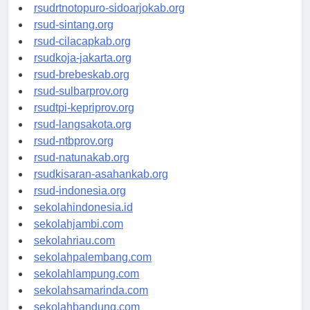
rsudksa-depok.org
rsudrtnotopuro-sidoarjokab.org
rsud-sintang.org
rsud-cilacapkab.org
rsudkoja-jakarta.org
rsud-brebeskab.org
rsud-sulbarprov.org
rsudtpi-kepriprov.org
rsud-langsakota.org
rsud-ntbprov.org
rsud-natunakab.org
rsudkisaran-asahankab.org
rsud-indonesia.org
sekolahindonesia.id
sekolahjambi.com
sekolahriau.com
sekolahpalembang.com
sekolahlampung.com
sekolahsamarinda.com