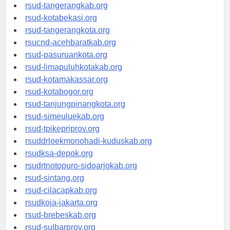
rsud-tangerangkab.org
rsud-kotabekasi.org
rsud-tangerangkota.org
rsucnd-acehbaratkab.org
rsud-pasuruankota.org
rsud-limapuluhkotakab.org
rsud-kotamakassar.org
rsud-kotabogor.org
rsud-tanjungpinangkota.org
rsud-simeuluekab.org
rsud-tpikepriprov.org
rsuddrloekmonohadi-kuduskab.org
rsudksa-depok.org
rsudrtnotopuro-sidoarjokab.org
rsud-sintang.org
rsud-cilacapkab.org
rsudkoja-jakarta.org
rsud-brebeskab.org
rsud-sulbarprov.org