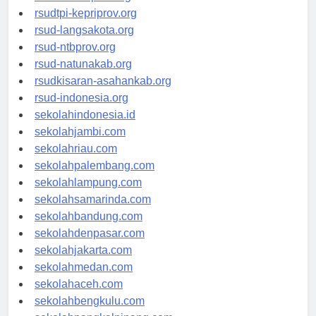
rsudtpi-kepriprov.org
rsud-langsakota.org
rsud-ntbprov.org
rsud-natunakab.org
rsudkisaran-asahankab.org
rsud-indonesia.org
sekolahindonesia.id
sekolahjambi.com
sekolahriau.com
sekolahpalembang.com
sekolahlampung.com
sekolahsamarinda.com
sekolahbandung.com
sekolahdenpasar.com
sekolahjakarta.com
sekolahmedan.com
sekolahaceh.com
sekolahbengkulu.com