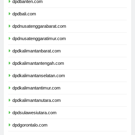
dpdbanten.com
dpdbali.com
dpdnusatenggarabarat.com
dpdnusatenggaratimur.com
dpdkalimantanbarat.com
dpdkalimantantengah.com
dpdkalimantanselatan.com
dpdkalimantantimur.com
dpdkalimantanutara.com
dpdsulawesiutara.com
dpdgorontalo.com