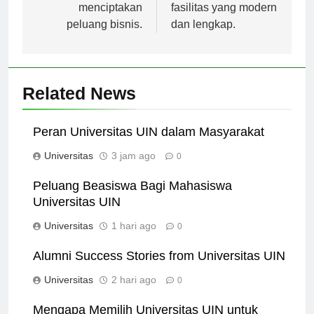
menciptakan
fasilitas yang modern
peluang bisnis.
dan lengkap.
Related News
Peran Universitas UIN dalam Masyarakat
Universitas
3 jam ago
0
Peluang Beasiswa Bagi Mahasiswa
Universitas UIN
Universitas
1 hari ago
0
Alumni Success Stories from Universitas UIN
Universitas
2 hari ago
0
Mengapa Memilih Universitas UIN untuk