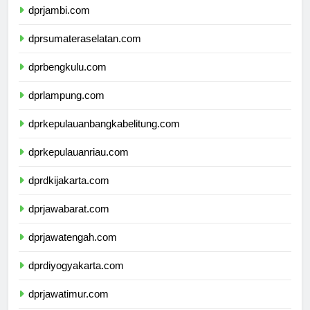
dprjambi.com
dprsumateraselatan.com
dprbengkulu.com
dprlampung.com
dprkepulauanbangkabelitung.com
dprkepulauanriau.com
dprdkijakarta.com
dprjawabarat.com
dprjawatengah.com
dprdiyogyakarta.com
dprjawatimur.com