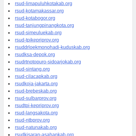
rsud-limapuluhkotakab.org
rsud-kotamakassar.org
rsud-kotabogor.org
rsud-tanjungpinangkota.org
rsud-simeuluekab.org
rsud-tpikepriprov.org
rsuddrloekmonohadi-kuduskab.org
rsudksa-depok.org
rsudrtnotopuro-sidoarjokab.org
rsud-sintang.org
rsud-cilacapkab.org
rsudkoja-jakarta.org
rsud-brebeskab.org
rsud-sulbarprov.org
rsudtpi-kepriprov.org
rsud-langsakota.org
rsud-ntbprov.org
rsud-natunakab.org
rsudkisaran-asahankab.org