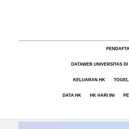
PENDAFT
DATAWEB UNIVERSITAS DI
KELUARAN HK
TOGE
DATA HK
HK HARI INI
P