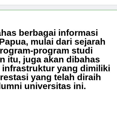
ahas berbagai informasi
Papua, mulai dari sejarah
program-program studi
n itu, juga akan dibahas
infrastruktur yang dimiliki
restasi yang telah diraih
mni universitas ini.