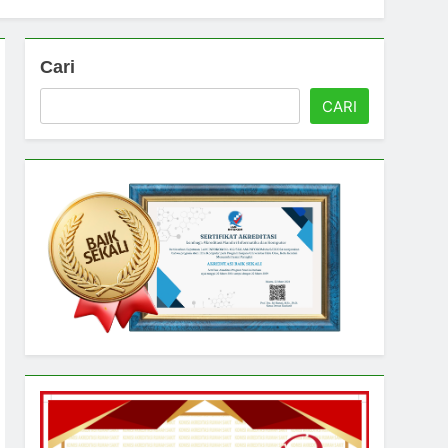
Cari
CARI