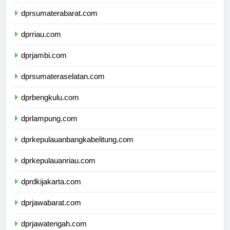
dprsumaterabarat.com
dprriau.com
dprjambi.com
dprsumateraselatan.com
dprbengkulu.com
dprlampung.com
dprkepulauanbangkabelitung.com
dprkepulauanriau.com
dprdkijakarta.com
dprjawabarat.com
dprjawatengah.com