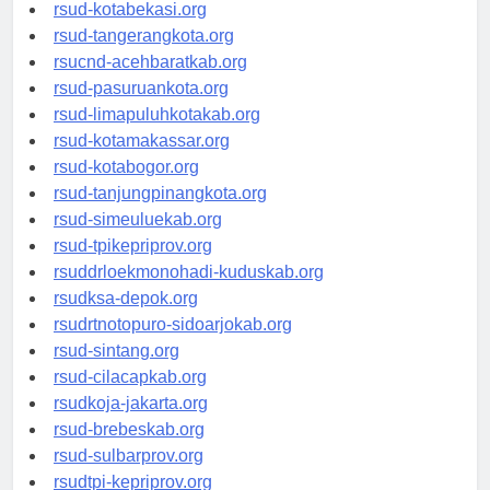
rsud-kotabekasi.org
rsud-tangerangkota.org
rsucnd-acehbaratkab.org
rsud-pasuruankota.org
rsud-limapuluhkotakab.org
rsud-kotamakassar.org
rsud-kotabogor.org
rsud-tanjungpinangkota.org
rsud-simeuluekab.org
rsud-tpikepriprov.org
rsuddrloekmonohadi-kuduskab.org
rsudksa-depok.org
rsudrtnotopuro-sidoarjokab.org
rsud-sintang.org
rsud-cilacapkab.org
rsudkoja-jakarta.org
rsud-brebeskab.org
rsud-sulbarprov.org
rsudtpi-kepriprov.org