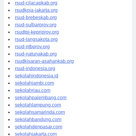
rsud-cilacapkab.org
rsudkoja-jakarta.org
rsud-brebeskab.org
rsud-sulbarprov.org
rsudtpi-kepriprov.org
rsud-langsakota.org
rsud-ntbprov.org
rsud-natunakab.org
rsudkisaran-asahankab.org
rsud-indonesia.org
sekolahindonesia.id
sekolahjambi.com
sekolahriau.com
sekolahpalembang.com
sekolahlampung.com
sekolahsamarinda.com
sekolahbandung.com
sekolahdenpasar.com
sekolahjakarta.com