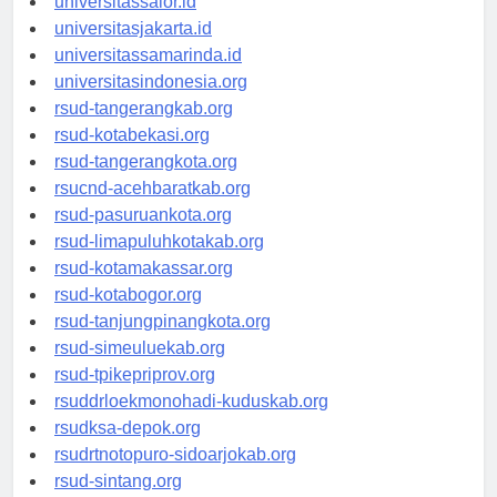
universitassalor.id
universitasjakarta.id
universitassamarinda.id
universitasindonesia.org
rsud-tangerangkab.org
rsud-kotabekasi.org
rsud-tangerangkota.org
rsucnd-acehbaratkab.org
rsud-pasuruankota.org
rsud-limapuluhkotakab.org
rsud-kotamakassar.org
rsud-kotabogor.org
rsud-tanjungpinangkota.org
rsud-simeuluekab.org
rsud-tpikepriprov.org
rsuddrloekmonohadi-kuduskab.org
rsudksa-depok.org
rsudrtnotopuro-sidoarjokab.org
rsud-sintang.org