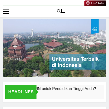
Live Now
 Universitas UIN untuk Pendidikan Tinggi Anda?
Campus
HEADLINES
2 Hari A