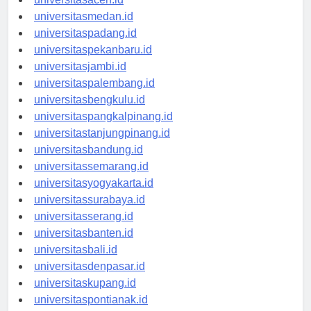
universitasmedan.id
universitaspadang.id
universitaspekanbaru.id
universitasjambi.id
universitaspalembang.id
universitasbengkulu.id
universitaspangkalpinang.id
universitastanjungpinang.id
universitasbandung.id
universitassemarang.id
universitasyogyakarta.id
universitassurabaya.id
universitasserang.id
universitasbanten.id
universitasbali.id
universitasdenpasar.id
universitaskupang.id
universitaspontianak.id