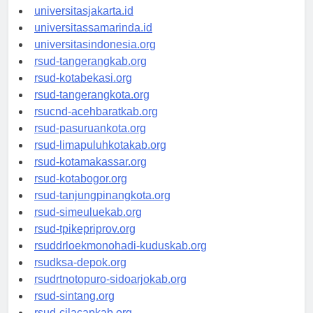
universitasjakarta.id
universitassamarinda.id
universitasindonesia.org
rsud-tangerangkab.org
rsud-kotabekasi.org
rsud-tangerangkota.org
rsucnd-acehbaratkab.org
rsud-pasuruankota.org
rsud-limapuluhkotakab.org
rsud-kotamakassar.org
rsud-kotabogor.org
rsud-tanjungpinangkota.org
rsud-simeuluekab.org
rsud-tpikepriprov.org
rsuddrloekmonohadi-kuduskab.org
rsudksa-depok.org
rsudrtnotopuro-sidoarjokab.org
rsud-sintang.org
rsud-cilacapkab.org