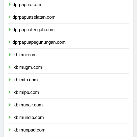
dprpapua.com
dprpapuaselatan.com
dprpapuatengah.com
dprpapuapegunungan.com
ikbimui.com
ikbimugm.com
ikbimitb.com
ikbimipb.com
ikbimunair.com
ikbimundip.com
ikbimunpad.com