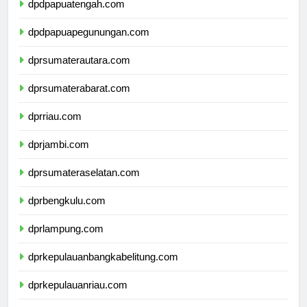
dpdpapuatengah.com
dpdpapuapegunungan.com
dprsumaterautara.com
dprsumaterabarat.com
dprriau.com
dprjambi.com
dprsumateraselatan.com
dprbengkulu.com
dprlampung.com
dprkepulauanbangkabelitung.com
dprkepulauanriau.com