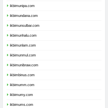
ikbimunipa.com
ikbimundana.com
ikbimunsulbar.com
ikbimunhalu.com
ikbimunlam.com
ikbimunmul.com
ikbimunibraw.com
ikbimbinus.com
ikbimumm.com
ikbimumy.com
ikbimums.com