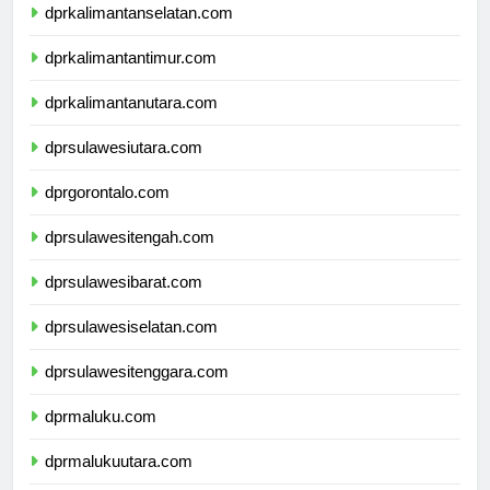
dprkalimantanselatan.com
dprkalimantantimur.com
dprkalimantanutara.com
dprsulawesiutara.com
dprgorontalo.com
dprsulawesitengah.com
dprsulawesibarat.com
dprsulawesiselatan.com
dprsulawesitenggara.com
dprmaluku.com
dprmalukuutara.com