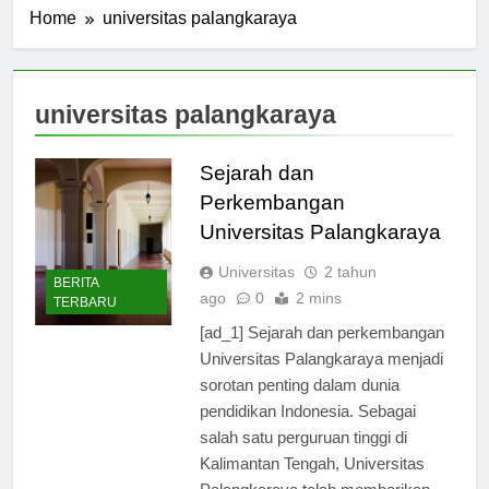
Home
universitas palangkaraya
universitas palangkaraya
Sejarah dan
Perkembangan
Universitas Palangkaraya
Universitas
2 tahun
BERITA
ago
0
2 mins
TERBARU
[ad_1] Sejarah dan perkembangan
Universitas Palangkaraya menjadi
sorotan penting dalam dunia
pendidikan Indonesia. Sebagai
salah satu perguruan tinggi di
Kalimantan Tengah, Universitas