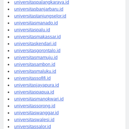
universitaspalangkaraya.id
universitasbanjarbaru.id
universitastanjungselor.id
universitasmanado.id
universitaspalu.id
universitasmakassar.id
universitaskendari.id
universitasgorontalo.id
universitasmamuju.id
universitasambon.id
universitasmaluku.id
universitassofifi.id
universitasjayapura.id
universitaspapua.id
universitasmanokwari.id
universitassorong.id
universitaswanggar.id
universitaswalesi.id
universitassalor.id