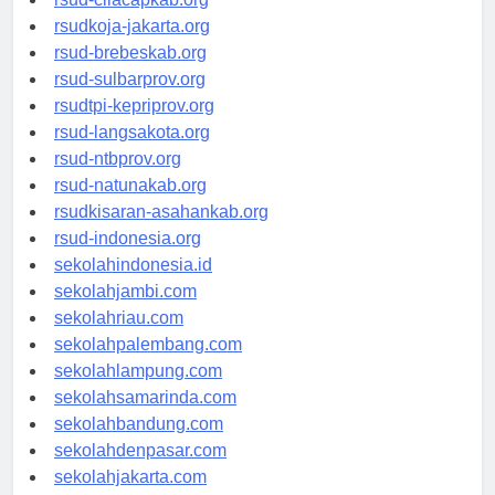
rsudkoja-jakarta.org
rsud-brebeskab.org
rsud-sulbarprov.org
rsudtpi-kepriprov.org
rsud-langsakota.org
rsud-ntbprov.org
rsud-natunakab.org
rsudkisaran-asahankab.org
rsud-indonesia.org
sekolahindonesia.id
sekolahjambi.com
sekolahriau.com
sekolahpalembang.com
sekolahlampung.com
sekolahsamarinda.com
sekolahbandung.com
sekolahdenpasar.com
sekolahjakarta.com