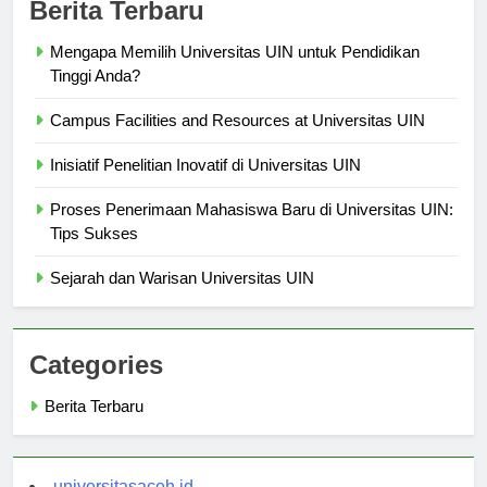
Berita Terbaru
Mengapa Memilih Universitas UIN untuk Pendidikan
Tinggi Anda?
Campus Facilities and Resources at Universitas UIN
Inisiatif Penelitian Inovatif di Universitas UIN
Proses Penerimaan Mahasiswa Baru di Universitas UIN:
Tips Sukses
Sejarah dan Warisan Universitas UIN
Categories
Berita Terbaru
universitasaceh.id