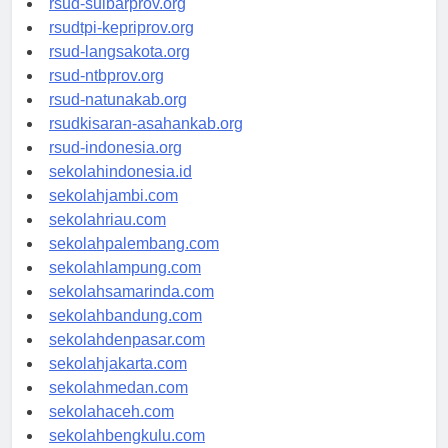
rsud-sulbarprov.org
rsudtpi-kepriprov.org
rsud-langsakota.org
rsud-ntbprov.org
rsud-natunakab.org
rsudkisaran-asahankab.org
rsud-indonesia.org
sekolahindonesia.id
sekolahjambi.com
sekolahriau.com
sekolahpalembang.com
sekolahlampung.com
sekolahsamarinda.com
sekolahbandung.com
sekolahdenpasar.com
sekolahjakarta.com
sekolahmedan.com
sekolahaceh.com
sekolahbengkulu.com