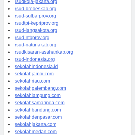
rsudkoja-jakarta.org
rsud-brebeskab.org
rsud-sulbarprov.org
rsudtpi-kepriprov.org
rsud-langsakota.org
rsud-ntbprov.org
rsud-natunakab.org
rsudkisaran-asahankab.org
rsud-indonesia.org
sekolahindonesia.id
sekolahjambi.com
sekolahriau.com
sekolahpalembang.com
sekolahlampung.com
sekolahsamarinda.com
sekolahbandung.com
sekolahdenpasar.com
sekolahjakarta.com
sekolahmedan.com