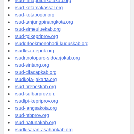
rsud-limapuluhkotakab.org
rsud-kotamakassar.org
rsud-kotabogor.org
rsud-tanjungpinangkota.org
rsud-simeuluekab.org
rsud-tpikepriprov.org
rsuddrloekmonohadi-kuduskab.org
rsudksa-depok.org
rsudrtnotopuro-sidoarjokab.org
rsud-sintang.org
rsud-cilacapkab.org
rsudkoja-jakarta.org
rsud-brebeskab.org
rsud-sulbarprov.org
rsudtpi-kepriprov.org
rsud-langsakota.org
rsud-ntbprov.org
rsud-natunakab.org
rsudkisaran-asahankab.org