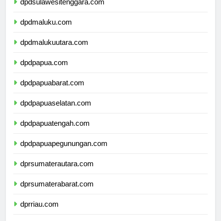
dpdsulawesitenggara.com
dpdmaluku.com
dpdmalukuutara.com
dpdpapua.com
dpdpapuabarat.com
dpdpapuaselatan.com
dpdpapuatengah.com
dpdpapuapegunungan.com
dprsumaterautara.com
dprsumaterabarat.com
dprriau.com