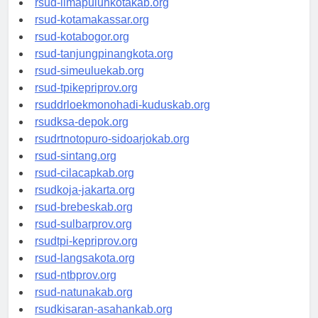
rsud-limapuluhkotakab.org
rsud-kotamakassar.org
rsud-kotabogor.org
rsud-tanjungpinangkota.org
rsud-simeuluekab.org
rsud-tpikepriprov.org
rsuddrloekmonohadi-kuduskab.org
rsudksa-depok.org
rsudrtnotopuro-sidoarjokab.org
rsud-sintang.org
rsud-cilacapkab.org
rsudkoja-jakarta.org
rsud-brebeskab.org
rsud-sulbarprov.org
rsudtpi-kepriprov.org
rsud-langsakota.org
rsud-ntbprov.org
rsud-natunakab.org
rsudkisaran-asahankab.org