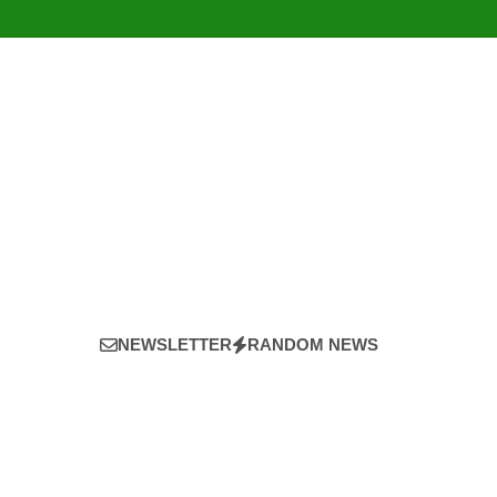
NEWSLETTER
RANDOM NEWS