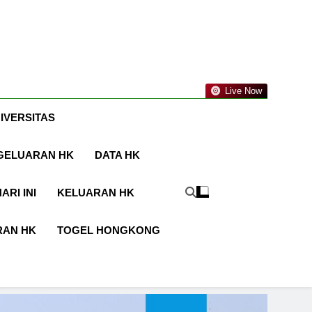
Live Now
IVERSITAS
GELUARAN HK
DATA HK
ARI INI
KELUARAN HK
RAN HK
TOGEL HONGKONG