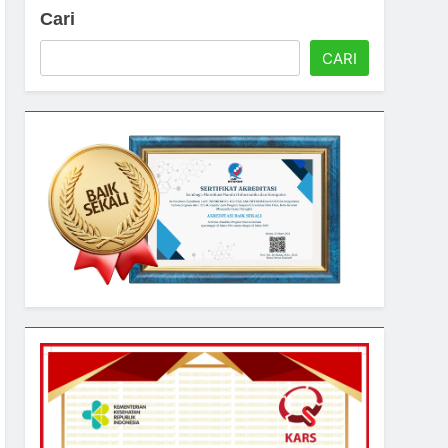
Cari
CARI