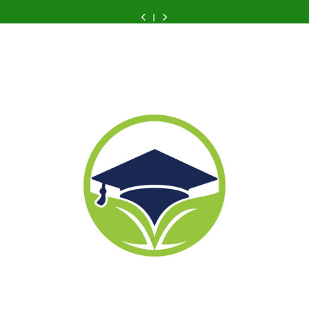
Resources
Mahasiswa
from
UIN
Resources
Mahasiswa
from
Universitas
and
at
Universitas
Universitas
untuk
at
Universitas
Universitas
UIN
Resources
Universitas
UIN
UIN
Pendidikan
Universitas
UIN
UIN
untuk
at
UIN
Tinggi
UIN
Pendidikan
Universitas
Anda?
Tinggi
UIN
Anda?