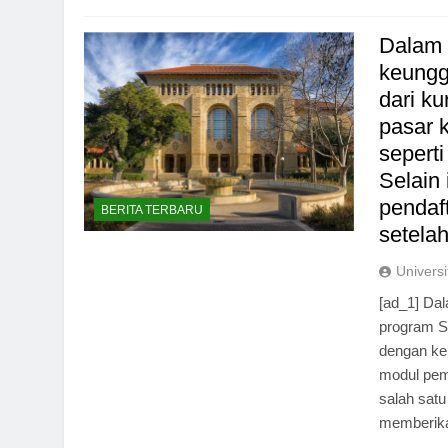
Dalam 
keungg
dari k
pasar k
seperti
Selain
pendaft
BERITA TERBARU
setelah
Universi
[ad_1] Dal
program S2
dengan keb
modul pemb
salah satu
memberika