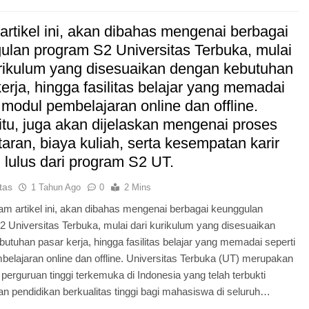
artikel ini, akan dibahas mengenai berbagai
ulan program S2 Universitas Terbuka, mulai
urikulum yang disesuaikan dengan kebutuhan
erja, hingga fasilitas belajar yang memadai
 modul pembelajaran online dan offline.
 itu, juga akan dijelaskan mengenai proses
aran, biaya kuliah, serta kesempatan karir
 lulus dari program S2 UT.
tas
1 Tahun Ago
0
2 Mins
am artikel ini, akan dibahas mengenai berbagai keunggulan
 Universitas Terbuka, mulai dari kurikulum yang disesuaikan
utuhan pasar kerja, hingga fasilitas belajar yang memadai seperti
elajaran online dan offline. Universitas Terbuka (UT) merupakan
 perguruan tinggi terkemuka di Indonesia yang telah terbukti
n pendidikan berkualitas tinggi bagi mahasiswa di seluruh…