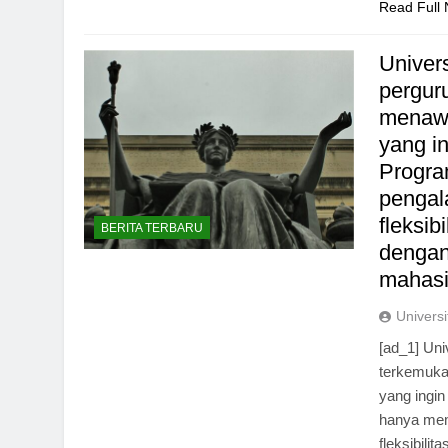
Read Full
Univer
pergur
menawa
yang i
Progra
pengala
fleksib
BERITA TERBARU
dengan
mahas
Universi
[ad_1] Uni
terkemuka
yang ingin
hanya memb
fleksibili