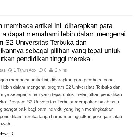
 membaca artikel ini, diharapkan para
a dapat memahami lebih dalam mengenai
m S2 Universitas Terbuka dan
ikannya sebagai pilihan yang tepat untuk
utkan pendidikan tinggi mereka.
tas
1 Tahun Ago
0
2 Mins
ngan membaca artikel ini, diharapkan para pembaca dapat
lebih dalam mengenai program S2 Universitas Terbuka dan
nya sebagai pilihan yang tepat untuk melanjutkan pendidikan
reka. Program S2 Universitas Terbuka merupakan salah satu
ng sangat baik bagi para individu yang ingin meningkatkan
i pendidikan mereka tanpa harus meninggalkan pekerjaan atau
 jawab…
 News