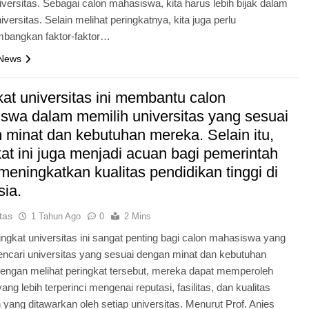
versitas. Sebagai calon mahasiswa, kita harus lebih bijak dalam
iversitas. Selain melihat peringkatnya, kita juga perlu
bangkan faktor-faktor…
 News
kat universitas ini membantu calon
swa dalam memilih universitas yang sesuai
 minat dan kebutuhan mereka. Selain itu,
kat ini juga menjadi acuan bagi pemerintah
meningkatkan kualitas pendidikan tinggi di
sia.
tas
1 Tahun Ago
0
2 Mins
ingkat universitas ini sangat penting bagi calon mahasiswa yang
ncari universitas yang sesuai dengan minat dan kebutuhan
engan melihat peringkat tersebut, mereka dapat memperoleh
ang lebih terperinci mengenai reputasi, fasilitas, dan kualitas
 yang ditawarkan oleh setiap universitas. Menurut Prof. Anies