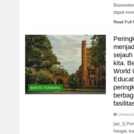
Baswedan,
dapat men
Read Full
Peringk
menjad
sejauh 
kita. 
World 
Educati
peringk
BERITA TERBARU
berbaga
fasilita
Universi
[ad_1] Per
hangat, ka