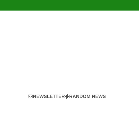
NEWSLETTER
RANDOM NEWS