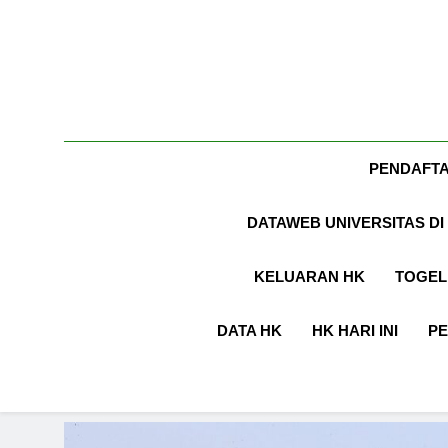
PENDAFT
DATAWEB UNIVERSITAS DI
KELUARAN HK
TOGE
DATA HK
HK HARI INI
P