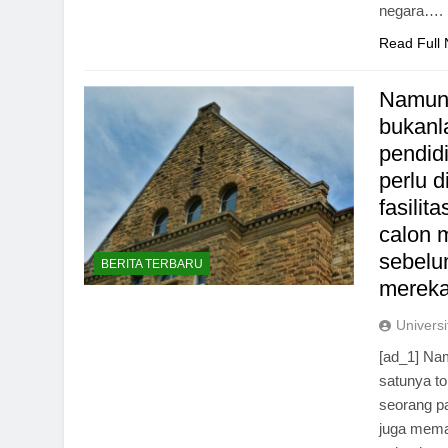
negara….
Read Full
Namun,
bukanla
pendidi
perlu d
fasilit
calon 
sebelu
BERITA TERBARU
mereka 
Universi
[ad_1] Nam
satunya to
seorang pa
juga mema