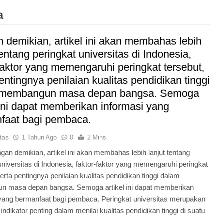
a
 demikian, artikel ini akan membahas lebih
tentang peringkat universitas di Indonesia,
-faktor yang memengaruhi peringkat tersebut,
entingnya penilaian kualitas pendidikan tinggi
 membangun masa depan bangsa. Semoga
 ini dapat memberikan informasi yang
faat bagi pembaca.
tas
1 Tahun Ago
0
2 Mins
gan demikian, artikel ini akan membahas lebih lanjut tentang
universitas di Indonesia, faktor-faktor yang memengaruhi peringkat
serta pentingnya penilaian kualitas pendidikan tinggi dalam
 masa depan bangsa. Semoga artikel ini dapat memberikan
 yang bermanfaat bagi pembaca. Peringkat universitas merupakan
 indikator penting dalam menilai kualitas pendidikan tinggi di suatu