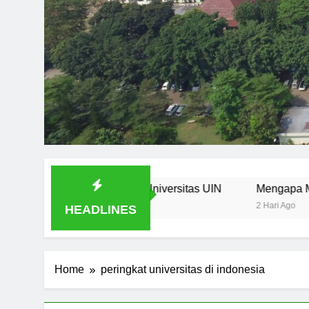
 from Universitas UIN
Mengapa Memilih Universitas UIN
2 Hari Ago
HEADLINES
Home
peringkat universitas di indonesia