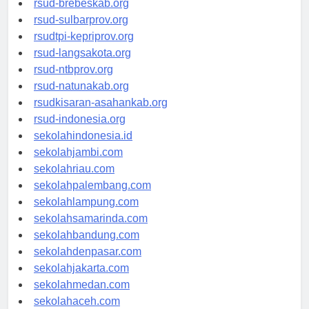
rsud-brebeskab.org
rsud-sulbarprov.org
rsudtpi-kepriprov.org
rsud-langsakota.org
rsud-ntbprov.org
rsud-natunakab.org
rsudkisaran-asahankab.org
rsud-indonesia.org
sekolahindonesia.id
sekolahjambi.com
sekolahriau.com
sekolahpalembang.com
sekolahlampung.com
sekolahsamarinda.com
sekolahbandung.com
sekolahdenpasar.com
sekolahjakarta.com
sekolahmedan.com
sekolahaceh.com