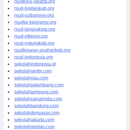
rsudkoja-jakarta.org
rsud-brebeskab.org
rsud-sulbarprov.org
rsudtpi-kepriprov.org
rsud-langsakota.org
rsud-ntbprov.org
rsud-natunakab.org
rsudkisaran-asahankab.org
rsud-indonesia.org
sekolahindonesia.id
sekolahjambi.com
sekolahriau.com
sekolahpalembang.com
sekolahlampung.com
sekolahsamarinda.com
sekolahbandung.com
sekolahdenpasar.com
sekolahjakarta.com
sekolahmedan.com